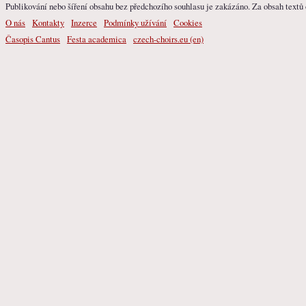
Publikování nebo šíření obsahu bez předchozího souhlasu je zakázáno. Za obsah textů o
O nás
Kontakty
Inzerce
Podmínky užívání
Cookies
Časopis Cantus
Festa academica
czech-choirs.eu (en)