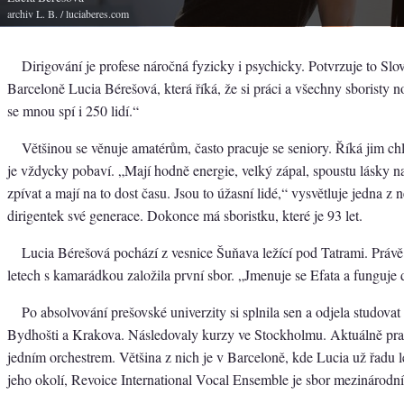
archiv L. B.
/ luciaberes.com
Dirigování je profese náročná fyzicky i psychicky. Potvrzuje to Slov
Barceloně Lucia Bérešová, která říká, že si práci a všechny sboristy
se mnou spí i 250 lidí.“
Většinou se věnuje amatérům, často pracuje se seniory. Říká jim chl
je vždycky pobaví. „Mají hodně energie, velký zápal, spoustu lásky n
zpívat a mají na to dost času. Jsou to úžasní lidé,“ vysvětluje jedna z 
dirigentek své generace. Dokonce má sboristku, které je 93 let.
Lucia Bérešová pochází z vesnice Šuňava ležící pod Tatrami. Právě
letech s kamarádkou založila první sbor. „Jmenuje se Efata a funguje d
Po absolvování prešovské univerzity si splnila sen a odjela studova
Bydhošti a Krakova. Následovaly kurzy ve Stockholmu. Aktuálně prac
jedním orchestrem. Většina z nich je v Barceloně, kde Lucia už řadu le
jeho okolí, Revoice International Vocal Ensemble je sbor mezinárodní