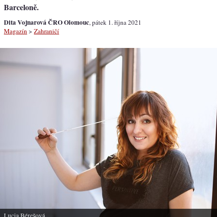
Barceloně.
Dita Vojnarová ČRO Olomouc
, pátek 1. října 2021
Magazín
>
Zahraničí
Lucia Bérešová