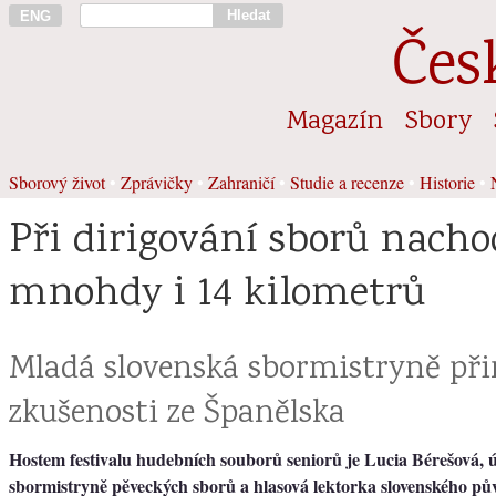
Hledat
ENG
Čes
Magazín
Sbory
Sborový život
•
Zprávičky
•
Zahraničí
•
Studie a recenze
•
Historie
•
Při dirigování sborů nach
mnohdy i 14 kilometrů
Mladá slovenská sbormistryně při
zkušenosti ze Španělska
Hostem festivalu hudebních souborů seniorů je Lucia Bérešová, 
sbormistryně pěveckých sborů a hlasová lektorka slovenského pů