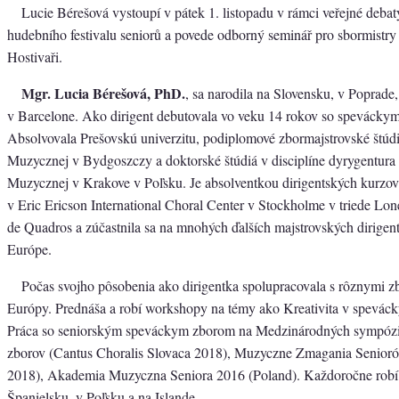
Lucie Bérešová vystoupí v pátek 1. listopadu v rámci veřejné debat
hudebního festivalu seniorů a povede odborný seminář pro sbormistr
Hostivaři.
Mgr. Lucia Bérešová, PhD.
, sa narodila na Slovensku, v Poprade,
v Barcelone. Ako dirigent debutovala vo veku 14 rokov so spevácky
Absolvovala Prešovskú univerzitu, podiplomové zbormajstrovské štúd
Muzycznej v Bydgoszczy a doktorské štúdiá v disciplíne dyrygentur
Muzycznej v Krakove v Poľsku. Je absolventkou dirigentských kurz
v Eric Ericson International Choral Center v Stockholme v triede Lo
de Quadros a zúčastnila sa na mnohých ďalších majstrovských dirigen
Európe.
Počas svojho pôsobenia ako dirigentka spolupracovala s rôznymi zb
Európy. Prednáša a robí workshopy na témy ako Kreativita v spevác
Práca so seniorským speváckym zborom na Medzinárodných sympóz
zborov (Cantus Choralis Slovaca 2018), Muzyczne Zmagania Senior
2018), Akademia Muzyczna Seniora 2016 (Poland). Každoročne rob
Španielsku, v Poľsku a na Islande.