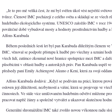
„Je to pro mě veliká čest, že mi byl svěřen úkol vést největší světov
tvůrce. Členové IMC pocházejí z celého světa a skládají se ze všech r
hudebního ekologického systému. UNESCO založilo IMC v roce 194
poválečné době vybudoval mosty a hodnoty prostřednictvím hudby a 
Alfons Karabuda
Během posledních šesti let byl pan Karabuda důležitým členem ve
IMC, věnoval se podpoře přístupu k hudbě pro všechny a uznání hodn
všech lidí, zatímco zkoumal nové hranice spolupráce mezi IMC a dalš
působícími v oblasti hudby a autorských práv. Pan Karabuda uspěl ve
předsedy paní Emily Achiengové Akuno z Keni, která za svoji oddano
Alfons Karabuda dodává: „Když se podívám na práci, kterou prov
osloven její důležitostí, nezbytností a vášní, která se projevuje ve všec
činnostech. Ve stále více umlčovaném hudebním odvětví můžeme pro
pracovat napříč žánry a společně vytvářet a ukazovat skutečnou hodn
Generální shromáždění IMC také zvolilo novou výkonnou radu slo