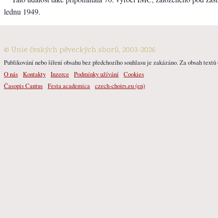
lednu 1949.
© Unie českých pěveckých sborů, 2003-2026
Publikování nebo šíření obsahu bez předchozího souhlasu je zakázáno. Za obsah textů o
O nás
Kontakty
Inzerce
Podmínky užívání
Cookies
Časopis Cantus
Festa academica
czech-choirs.eu (en)