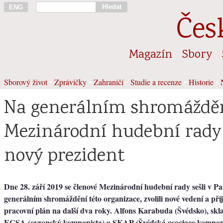
Hledat
ENG
Čes
Magazín
Sbory
Sborový život
•
Zprávičky
•
Zahraničí
•
Studie a recenze
•
Historie
•
Na generálním shromážd
Mezinárodní hudební rady 
nový prezident
Dne 28. září 2019 se členové Mezinárodní hudební rady sešli v Pař
generálním shromáždění této organizace, zvolili nové vedení a přij
pracovní plán na další dva roky. Alfons Karabuda (Švédsko), skla
ECSA (evropský komponista) a SKAP (Švédská asociace komponis