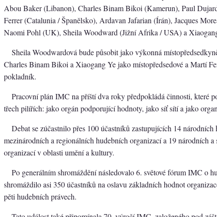
Abou Baker (Libanon), Charles Binam Bikoi (Kamerun), Paul Dujardi
Ferrer (Catalunia / Španělsko), Ardavan Jafarian (Írán), Jacques Morea
Naomi Pohl (UK), Sheila Woodward (Jižní Afrika / USA) a Xiaogang
Sheila Woodwardová bude působit jako výkonná místopředsedkyně, 
Charles Binam Bikoi a Xiaogang Ye jako místopředsedové a Martí Fer
pokladník.
Pracovní plán IMC na příští dva roky předpokládá činnosti, které p
třech pilířích: jako orgán podporující hodnoty, jako síť sítí a jako orga
Debat se zúčastnilo přes 100 účastníků zastupujících 14 národních
mezinárodních a regionálních hudebních organizací a 19 národních a 
organizací v oblasti umění a kultury.
Po generálním shromáždění následovalo 6. světové fórum IMC o hu
shromáždilo asi 350 účastníků na oslavu základních hodnot organizac
pěti hudebních právech.
Tato událost také připomínala 70. výročí IMC, založeného pod z