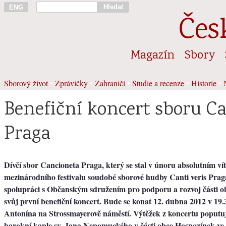
Hledat
ENG
Čes
Magazín
Sbory
Sborový život
•
Zprávičky
•
Zahraničí
•
Studie a recenze
•
Historie
•
Benefiční koncert sboru C
Praga
Dívčí sbor Cancioneta Praga, který se stal v únoru absolutním ví
mezinárodního festivalu soudobé sborové hudby Canti veris Praga
spolupráci s Občanským sdružením pro podporu a rozvoj části 
svůj první benefiční koncert. Bude se konat 12. dubna 2012 v 19.3
Antonína na Strossmayerově náměstí. Výtěžek z koncertu poputu
barokní kaple sv. Jana Nepomuckého v části obce Hospozínek ve