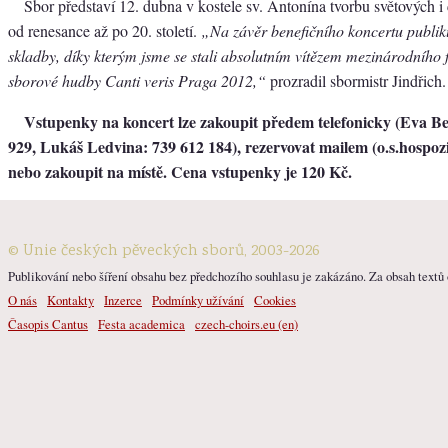
Sbor představí 12. dubna v kostele sv. Antonína tvorbu světových i
od renesance až po 20. století.
„Na závěr benefičního koncertu publi
skladby, díky kterým jsme se stali absolutním vítězem mezinárodního 
sborové hudby Canti veris Praga 2012,“
prozradil sbormistr Jindřich.
Vstupenky na koncert lze zakoupit předem telefonicky (Eva B
929, Lukáš Ledvina: 739 612 184), rezervovat mailem (o.s.hospo
nebo zakoupit na místě. Cena vstupenky je 120 Kč.
© Unie českých pěveckých sborů, 2003-2026
Publikování nebo šíření obsahu bez předchozího souhlasu je zakázáno. Za obsah textů o
O nás
Kontakty
Inzerce
Podmínky užívání
Cookies
Časopis Cantus
Festa academica
czech-choirs.eu (en)