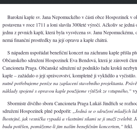
Barokní kaple sv. Jana Nepomuckého v části obce Hospozínek v o
postavena v roce 1711 a loni slavila 300leté výročí. Ačkoliv se jedná
jednu z prvních kaplí, která byla vysvěcena sv. Janu Nepomuckému,
nemá finanční prostředky na její opravu a kaple chátrá.
S nápadem uspořádat benefiční koncert na záchranu kaple přišla p
Občanského sdružení Hospozínek Eva Bendová, která je zároveň čle
Cancioneta Praga. Občanské sdružení už podniklo řadu kroků nezbyt
kaple – zažádalo o její správcovství, kompletně ji vyklidilo a vyčistilo
nutně potřebujeme peníze na zaplacení stavebního projektanta. Právě 
náklady spojené s opravou kaple použijeme výtěžek ze vstupného,“
vy
Sbormistr dívčího sboru Cancioneta Praga Lukáš Jindřich se rozh
sdružení Hospozínek plně podpořit:
„Jedná se o sdružení mladých lid
lhostejné, jak vesnička vypadá a vlastními silami se ji snaží zvelebit. J
budu potěšen, pomůžeme-li jim naším benefičním koncertem,“
řekl.