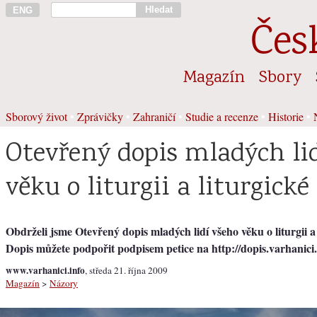
Hledat
ENG
Čes
Magazín
Sbory
Sborový život
•
Zprávičky
•
Zahraničí
•
Studie a recenze
•
Historie
•
Otevřený dopis mladých li
věku o liturgii a liturgick
Obdrželi jsme Otevřený dopis mladých lidí všeho věku o liturgii a
Dopis můžete podpořit podpisem petice na http://dopis.varhanici.
www.varhanici.info
, středa 21. října 2009
Magazín
>
Názory