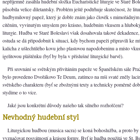
nepříjemně zasáhla hudební složka Eucharistické liturgie ve Staré Bole
působila velice diletantsky. Problém ještě podtrhuje skutečnost, že litu
hudbymilovný papež, který je dobře znám jako člověk s mimořádným
cítěním, vyvinutým smyslem pro krásno, hudebním vkusem a hlubo
liturgie. Hudba ve Staré Boleslavi však dosahovala takové dekadence
ostuda se dá připodobnit k situaci, kdy bychom papeži připravili ke mš
kalicha z ušlechtilého kovu jeho plastovou napodobeninu a místo vku
igelitovou pláštěnku (byť by byla v příslušné liturgické barvě).
Při srovnání se světským přivítáním papeže ve Španělském sále Pr
bylo provedeno Dvořákovo Te Deum, zatímco na mši svaté zněly laci
světského charakteru (byť se zbožnými texty a technicky poměrně dob
stydíme o to více.
Jaké jsou konkrétní důvody našeho tak silného rozhořčení?
Nevhodný hudební styl
Liturgickou hudbou (musica sacra) se koná bohoslužba, a proto by
vyznačovat posvátností a krásou formy. Byť je hudba použitá ve St. B