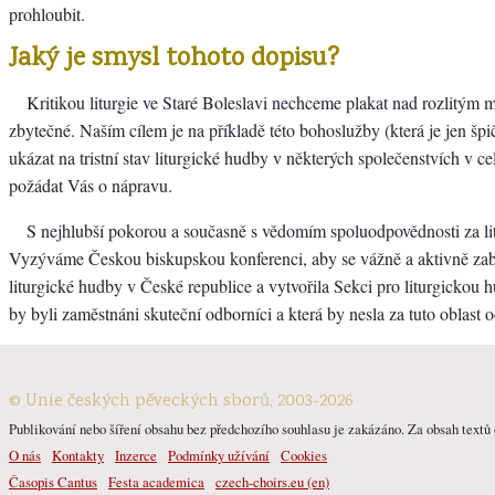
prohloubit.
Jaký je smysl tohoto dopisu?
Kritikou liturgie ve Staré Boleslavi nechceme plakat nad rozlitým 
zbytečné. Naším cílem je na příkladě této bohoslužby (která je jen šp
ukázat na tristní stav liturgické hudby v některých společenstvích v ce
požádat Vás o nápravu.
S nejhlubší pokorou a současně s vědomím spoluodpovědnosti za li
Vyzýváme Českou biskupskou konferenci, aby se vážně a aktivně za
liturgické hudby v České republice a vytvořila Sekci pro liturgickou
by byli zaměstnáni skuteční odborníci a která by nesla za tuto oblast 
© Unie českých pěveckých sborů, 2003-2026
Publikování nebo šíření obsahu bez předchozího souhlasu je zakázáno. Za obsah textů o
O nás
Kontakty
Inzerce
Podmínky užívání
Cookies
Časopis Cantus
Festa academica
czech-choirs.eu (en)