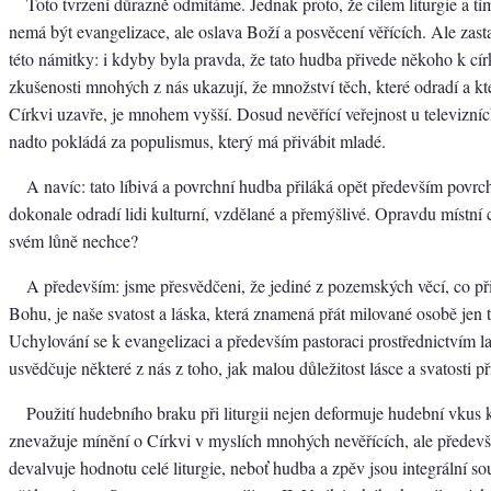
Toto tvrzení důrazně odmítáme. Jednak proto, že cílem liturgie a tí
nemá být evangelizace, ale oslava Boží a posvěcení věřících. Ale zast
této námitky: i kdyby byla pravda, že tato hudba přivede někoho k cír
zkušenosti mnohých z nás ukazují, že množství těch, které odradí a k
Církvi uzavře, je mnohem vyšší. Dosud nevěřící veřejnost u televizní
nadto pokládá za populismus, který má přivábit mladé.
A navíc: tato líbivá a povrchní hudba přiláká opět především povrch
dokonale odradí lidi kulturní, vzdělané a přemýšlivé. Opravdu místní cí
svém lůně nechce?
A především: jsme přesvědčeni, že jediné z pozemských věcí, co přiv
Bohu, je naše svatost a láska, která znamená přát milované osobě jen 
Uchylování se k evangelizaci a především pastoraci prostřednictvím l
usvědčuje některé z nás z toho, jak malou důležitost lásce a svatosti př
Použití hudebního braku při liturgii nejen deformuje hudební vkus 
znevažuje mínění o Církvi v myslích mnohých nevěřících, ale předev
devalvuje hodnotu celé liturgie, neboť hudba a zpěv jsou integrální souč