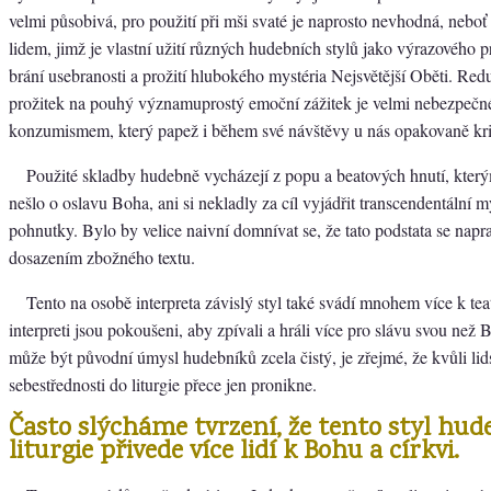
velmi působivá, pro použití při mši svaté je naprosto nevhodná, neboť
lidem, jimž je vlastní užití různých hudebních stylů jako výrazového 
brání usebranosti a prožití hlubokého mystéria Nejsvětější Oběti. Re
prožitek na pouhý významuprostý emoční zážitek je velmi nebezpečné
konzumismem, který papež i během své návštěvy u nás opakovaně krit
Použité skladby hudebně vycházejí z popu a beatových hnutí, kter
nešlo o oslavu Boha, ani si nekladly za cíl vyjádřit transcendentální 
pohnutky. Bylo by velice naivní domnívat se, že tato podstata se nap
dosazením zbožného textu.
Tento na osobě interpreta závislý styl také svádí mnohem více k teat
interpreti jsou pokoušeni, aby zpívali a hráli více pro slávu svou než B
může být původní úmysl hudebníků zcela čistý, je zřejmé, že kvůli lids
sebestřednosti do liturgie přece jen pronikne.
Často slýcháme tvrzení, že tento styl hud
liturgie přivede více lidí k Bohu a církvi.