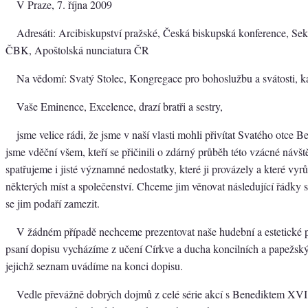
V Praze, 7. října 2009
Adresáti: Arcibiskupství pražské, Česká biskupská konference, Se
ČBK, Apoštolská nunciatura ČR
Na vědomí: Svatý Stolec, Kongregace pro bohoslužbu a svátosti, k
Vaše Eminence, Excelence, drazí bratři a sestry,
jsme velice rádi, že jsme v naší vlasti mohli přivítat Svatého otce 
jsme vděční všem, kteří se přičinili o zdárný průběh této vzácné návš
spatřujeme i jisté významné nedostatky, které ji provázely a které vyrů
některých míst a společenství. Chceme jim věnovat následující řádky s 
se jim podaří zamezit.
V žádném případě nechceme prezentovat naše hudební a estetické pr
psaní dopisu vycházíme z učení Církve a ducha koncilních a papežs
jejichž seznam uvádíme na konci dopisu.
Vedle převážně dobrých dojmů z celé série akcí s Benediktem XVI.