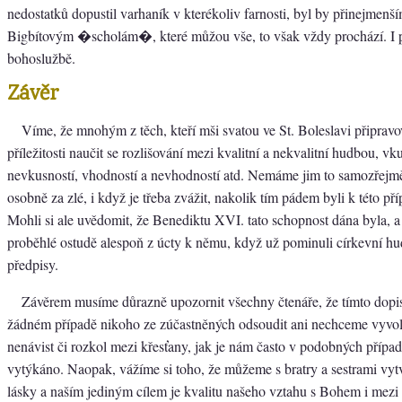
nedostatků dopustil varhaník v kterékoliv farnosti, byl by přinejmenš
Bigbítovým �scholám�, které můžou vše, to však vždy prochází. I 
bohoslužbě.
Závěr
Víme, že mnohým z těch, kteří mši svatou ve St. Boleslavi připravov
příležitosti naučit se rozlišování mezi kvalitní a nekvalitní hudbou, vk
nevkusností, vhodností a nevhodností atd. Nemáme jim to samozřejm
osobně za zlé, i když je třeba zvážit, nakolik tím pádem byli k této př
Mohli si ale uvědomit, že Benediktu XVI. tato schopnost dána byla, a
proběhlé ostudě alespoň z úcty k němu, když už pominuli církevní hu
předpisy.
Závěrem musíme důrazně upozornit všechny čtenáře, že tímto dop
žádném případě nikoho ze zúčastněných odsoudit ani nechceme vyvol
nenávist či rozkol mezi křesťany, jak je nám často v podobných příp
vytýkáno. Naopak, vážíme si toho, že můžeme s bratry a sestrami vytv
lásky a naším jediným cílem je kvalitu našeho vztahu s Bohem i mez