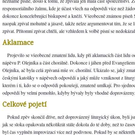
neznámé písně, došlo k tomu, že zpívala jen malá část společenství. 
responsoriálního žalmu, kde je účast všech na odpovědi více než žádou
dokonce koncelebrující biskupové a kněží. Všeobecně známou píseň S
naopak zpíval mohutně a jásavě, takže nelze argumentovat tím, že se l
zpívat. Přítomní zpívat chtěli, ale vzhledem k volbě písní se nedokázali
Aklamace
Projevilo se všeobecné zmatení lidu, kdy při aklamacích část lidu o
nápěvu P. Olejníka a část chorálně. Dokonce i jáhen před Evangeliem
Olejníka, ač byla celá zpívaná mše sv. chorální. Ukázalo se, jaký zm
českými katolíky v nápěvech odpovědí a jaký může vzniknout z liturg
kterém i ti, kdo se o odpovědi pokoušejí, zmateně umlkají. Pro sjedn
odpovědí by velmi pomohlo, kdyby bývaly byly vhodně doprovázeny
Celkové pojetí
Pokud zpěv skončil dříve, než doprovázený liturgický úkon, byli j
jak se sloka opakovala několikrát stále dokola do té doby, než to ča
byl čas vyplněn improvizací více než podivnou. Pokud by se některéh