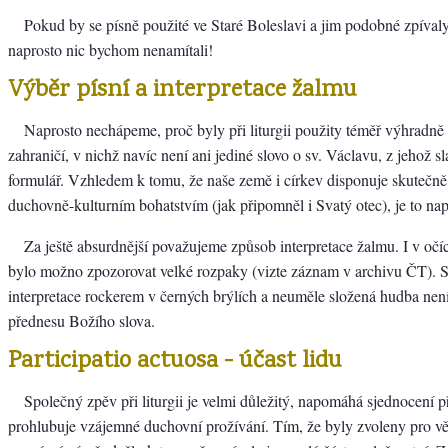
Pokud by se písně použité ve Staré Boleslavi a jim podobné zpíval
naprosto nic bychom nenamítali!
Výběr písní a interpretace žalmu
Naprosto nechápeme, proč byly při liturgii použity téměř výhradně 
zahraničí, v nichž navíc není ani jediné slovo o sv. Václavu, z jehož s
formulář. Vzhledem k tomu, že naše země i církev disponuje skutečn
duchovně-kulturním bohatstvím (jak připomněl i Svatý otec), je to nap
Za ještě absurdnější považujeme způsob interpretace žalmu. I v očí
bylo možno zpozorovat velké rozpaky (vizte záznam v archivu ČT). S
interpretace rockerem v černých brýlích a neuměle složená hudba nen
přednesu Božího slova.
Participatio actuosa - účast lidu
Společný zpěv při liturgii je velmi důležitý, napomáhá sjednocení 
prohlubuje vzájemné duchovní prožívání. Tím, že byly zvoleny pro vě