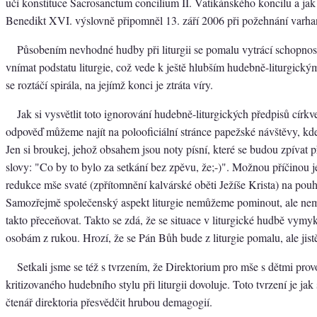
učí konstituce Sacrosanctum concilium II. Vatikánského koncilu a jak
Benedikt XVI. výslovně připomněl 13. září 2006 při požehnání varha
Působením nevhodné hudby při liturgii se pomalu vytrácí schopnos
vnímat podstatu liturgie, což vede k ještě hlubším hudebně-liturgický
se roztáčí spirála, na jejímž konci je ztráta víry.
Jak si vysvětlit toto ignorování hudebně-liturgických předpisů círk
odpověď můžeme najít na polooficiální stránce papežské návštěvy, kd
Jen si broukej, jehož obsahem jsou noty písní, které se budou zpívat 
slovy: "Co by to bylo za setkání bez zpěvu, že;-)". Možnou příčinou j
redukce mše svaté (zpřítomnění kalvárské oběti Ježíše Krista) na pouh
Samozřejmě společenský aspekt liturgie nemůžeme pominout, ale nem
takto přeceňovat. Takto se zdá, že se situace v liturgické hudbě vy
osobám z rukou. Hrozí, že se Pán Bůh bude z liturgie pomalu, ale jistě
Setkali jsme se též s tvrzením, že Direktorium pro mše s dětmi pro
kritizovaného hudebního stylu při liturgii dovoluje. Toto tvrzení je ja
čtenář direktoria přesvědčit hrubou demagogií.