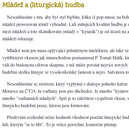
Mládež a (liturgická) hudba
Nesouhlasíme s tím, aby byl styl bigbítu, folku či pop-music na bo
mládež provozován téměř výhradně. Lidí milujících kvalitní hudbu je 
mezi mládeží a toto škatulkování (mladý = "kytarák") je od účasti na
mládeži odrazuje.
Mládež není jen masa oplývající průměrným intelektem, ale také vel
vytříbeným vkusem jak mimochodem poznamenal P. Tomáš Halík, kte
vidí do budoucna cílovou skupinu, z níž může povstat nejvíce nových
hudební složka liturgie ve vysokoškolské farnosti u nejsv. Salvátora t
Nesouhlasíme se závěrem, který vyplynul z dialogu jednoho kněze
Moravce na ČT24, že varhany jsou pro důchodce. Je mnoho "kytarov
mnoho "varhanních mladých". Spíš je to záležitost vyspělosti vkusu, 
liturgicko-hudební praxe, kterou jsou formováni.
Především rozhodně nelze hodnotit vhodnost použité liturgické hu
lidí, kterým "se to líbí". To je velice povrchní, komerční přístup.