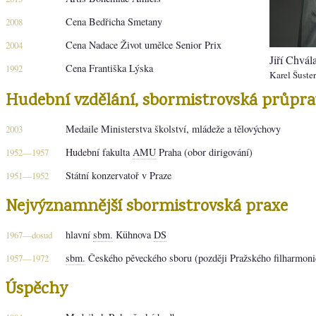
Cena Bedřicha Smetany
2008
Cena Nadace Život umělce Senior Prix
2004
Jiří Chvál
Cena Františka Lýska
1992
Karel Šuster
Hudební vzdělání, sbormistrovská průpra
Medaile Ministerstva školství, mládeže a tělovýchovy
2003
Hudební fakulta
AMU
Praha (obor dirigování)
1952—1957
Státní konzervatoř v Praze
1951—1952
Nejvýznamnější sbormistrovská praxe
hlavní
sbm.
Kühnova
DS
1967—dosud
sbm.
Českého pěveckého sboru (později Pražského filharmoni
1957—1972
Úspěchy