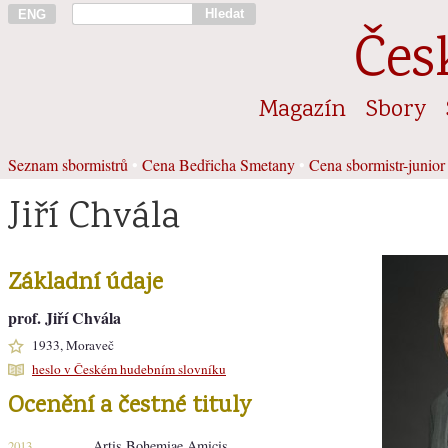
Hledat
ENG
Čes
Magazín
Sbory
Seznam sbormistrů
•
Cena Bedřicha Smetany
•
Cena sbormistr-junior
Jiří Chvála
Základní údaje
prof. Jiří Chvála
1933, Moraveč
heslo v Českém hudebním slovníku
Ocenění a čestné tituly
Artis Bohemiae Amicis
2013