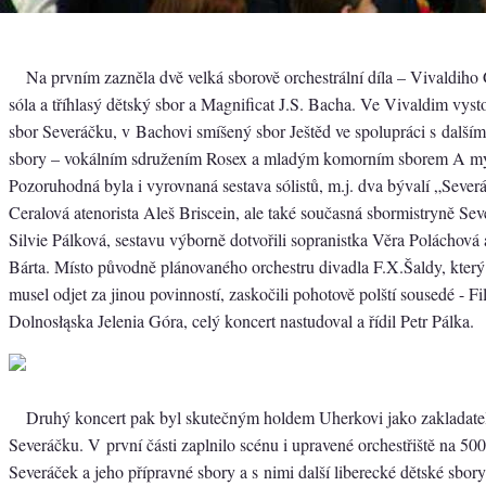
Na prvním zazněla dvě velká sborově orchestrální díla – Vivaldiho 
sóla a tříhlasý dětský sbor a Magnificat J.S. Bacha. Ve Vivaldim vyst
sbor Severáčku, v Bachovi smíšený sbor Ještěd ve spolupráci s dalším
sbory – vokálním sdružením Rosex a mladým komorním sborem A my
Pozoruhodná byla i vyrovnaná sestava sólistů, m.j. dva bývalí „Severá
Ceralová atenorista Aleš Briscein, ale také současná sbormistryně Se
Silvie Pálková, sestavu výborně dotvořili sopranistka Věra Poláchová
Bárta. Místo původně plánovaného orchestru divadla F.X.Šaldy, který
musel odjet za jinou povinností, zaskočili pohotově polští sousedé - F
Dolnosłąska Jelenia Góra, celý koncert nastudoval a řídil Petr Pálka.
Druhý koncert pak byl skutečným holdem Uherkovi jako zakladateli
Severáčku. V první části zaplnilo scénu i upravené orchestřiště na 500
Severáček a jeho přípravné sbory a s nimi další liberecké dětské sbory