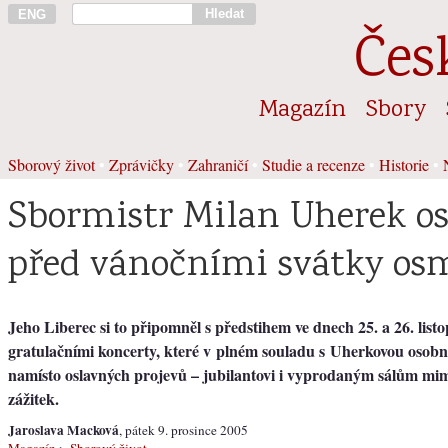
Hledat
ENG
Čes
Magazín
Sbory
Sborový život
•
Zprávičky
•
Zahraničí
•
Studie a recenze
•
Historie
•
Sbormistr Milan Uherek os
před vánočními svátky os
Jeho Liberec si to připomněl s předstihem ve dnech 25. a 26. lis
gratulačními koncerty, které v plném souladu s Uherkovou osobno
namísto oslavných projevů – jubilantovi i vyprodaným sálům m
zážitek.
Jaroslava Macková
, pátek 9. prosince 2005
Magazín
>
Sborový život