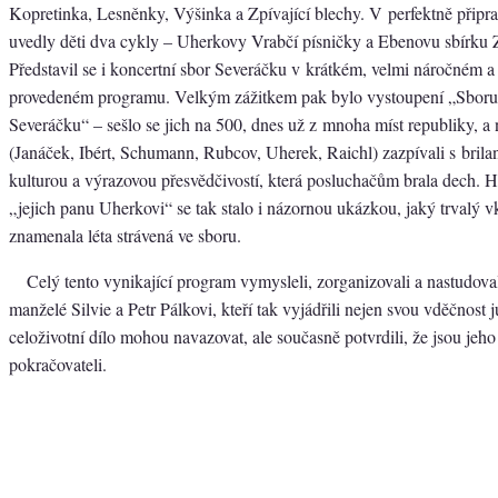
Kopretinka, Lesněnky, Výšinka a Zpívající blechy. V perfektně přip
uvedly děti dva cykly – Uherkovy Vrabčí písničky a Ebenovu sbírku Z
Představil se i koncertní sbor Severáčku v krátkém, velmi náročném 
provedeném programu. Velkým zážitkem pak bylo vystoupení „Sboru
Severáčku“ – sešlo se jich na 500, dnes už z mnoha míst republiky, 
(Janáček, Ibért, Schumann, Rubcov, Uherek, Raichl) zazpívali s brila
kulturou a výrazovou přesvědčivostí, která posluchačům brala dech. 
„jejich panu Uherkovi“ se tak stalo i názornou ukázkou, jaký trvalý v
znamenala léta strávená ve sboru.
Celý tento vynikající program vymysleli, zorganizovali a nastudoval
manželé Silvie a Petr Pálkovi, kteří tak vyjádřili nejen svou vděčnost j
celoživotní dílo mohou navazovat, ale současně potvrdili, že jsou jeh
pokračovateli.