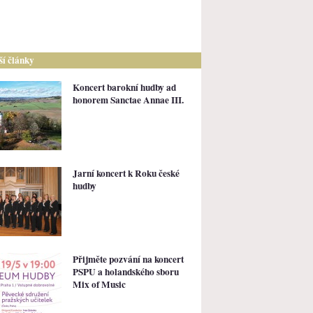
lší články
Koncert barokní hudby ad
honorem Sanctae Annae III.
Jarní koncert k Roku české
hudby
Přijměte pozvání na koncert
PSPU a holandského sboru
Mix of Music