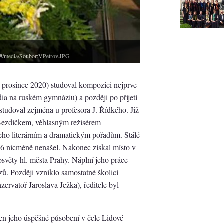
ov#/media/Soubor:VPetrov.JPG
 prosince 2020) studoval kompozici nejprve
a na ruském gymnáziu) a později po přijetí
udoval zejména u profesora J. Řídkého. Již
 Bezdíčkem, věhlasným režisérem
eho literárním a dramatickým pořadům. Stálé
 nicméně nenašel. Nakonec získal místo v
světy hl. města Prahy. Náplní jeho práce
ů. Později vzniklo samostatné školicí
zervatoř Jaroslava Ježka), ředitele byl
en jeho úspěšné působení v čele Lidové