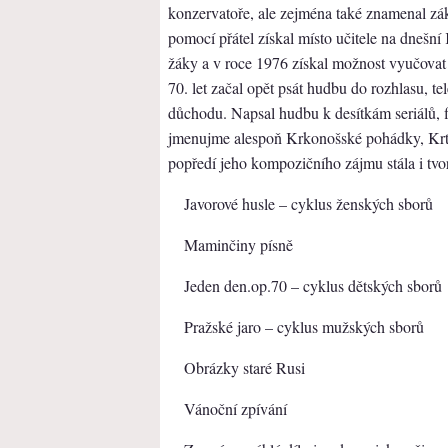
konzervatoře, ale zejména také znamenal záka
pomocí přátel získal místo učitele na dnešní
žáky a v roce 1976 získal možnost vyučovat
70. let začal opět psát hudbu do rozhlasu, te
důchodu. Napsal hudbu k desítkám seriálů, f
jmenujme alespoň Krkonošské pohádky, Krt
popředí jeho kompozičního zájmu stála i tvor
Javorové husle – cyklus ženských sborů
Maminčiny písně
Jeden den.op.70 – cyklus dětských sborů
Pražské jaro – cyklus mužských sborů
Obrázky staré Rusi
Vánoční zpívání