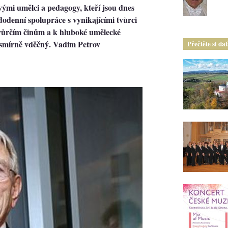
ovými umělci a pedagogy, kteří jsou dnes
denní spolupráce s vynikajícími tvůrci
tvůrčím činům a k hluboké umělecké
nesmírně vděčný. Vadim Petrov
Přečtěte si da