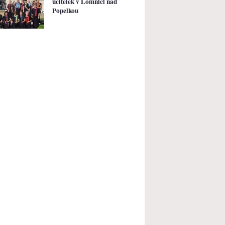
učitelek v Lomnici nad
Popelkou