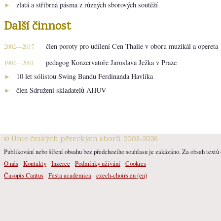
zlatá a stříbrná pásma z různých sborových soutěží
►
Další činnost
člen poroty pro udílení Cen Thalie v oboru muzikál a opereta
2002—2017
pedagog Konzervatoře Jaroslava Ježka v Praze
1992—2001
10 let sólistou Swing Bandu Ferdinanda Havlíka
►
člen Sdružení skladatelů AHUV
►
© Unie českých pěveckých sborů, 2003-2026
Publikování nebo šíření obsahu bez předchozího souhlasu je zakázáno. Za obsah textů o
O nás
Kontakty
Inzerce
Podmínky užívání
Cookies
Časopis Cantus
Festa academica
czech-choirs.eu (en)