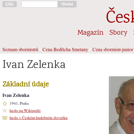
Hledat
ENG
Čes
Magazín
Sbory
Seznam sbormistrů
•
Cena Bedřicha Smetany
•
Cena sbormistr-junior
Ivan Zelenka
Základní údaje
Ivan Zelenka
1941, Praha
heslo na Wikipedii
heslo v Českém hudebním slovníku