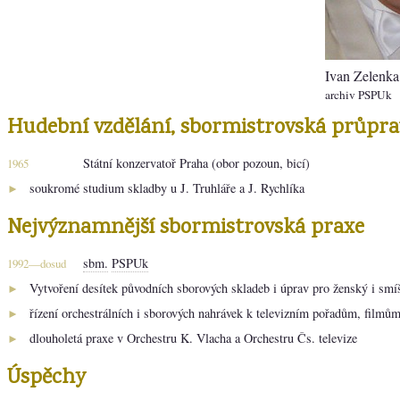
Ivan Zelenka
archiv PSPUk
Hudební vzdělání, sbormistrovská průpra
Státní konzervatoř Praha (obor pozoun, bicí)
1965
soukromé studium skladby u J. Truhláře a J. Rychlíka
►
Nejvýznamnější sbormistrovská praxe
sbm.
PSPUk
1992—dosud
Vytvoření desítek původních sborových skladeb i úprav pro ženský i smí
►
řízení orchestrálních i sborových nahrávek k televizním pořadům, filmů
►
dlouholetá praxe v Orchestru K. Vlacha a Orchestru Čs. televize
►
Úspěchy