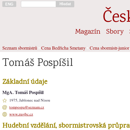
Hledat
ENG
Čes
Magazín
Sbory
Seznam sbormistrů
•
Cena Bedřicha Smetany
•
Cena sbormistr-junior
Tomáš Pospíšil
Základní údaje
MgA. Tomáš Pospíšil
1975, Jablonec nad Nisou
tompospa@seznam.cz
www.zusjbc.cz
Hudební vzdělání, sbormistrovská průpra