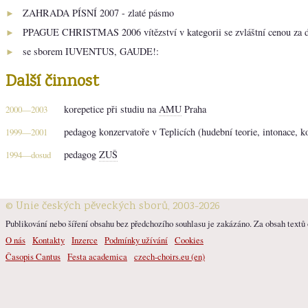
ZAHRADA PÍSNÍ 2007 - zlaté pásmo
►
PPAGUE CHRISTMAS 2006 vítězství v kategorii se zvláštní cenou za d
►
se sborem IUVENTUS, GAUDE!:
►
Další činnost
korepetice při studiu na
AMU
Praha
2000—2003
pedagog konzervatoře v Teplicích (hudební teorie, intonace, k
1999—2001
pedagog
ZUŠ
1994—dosud
© Unie českých pěveckých sborů, 2003-2026
Publikování nebo šíření obsahu bez předchozího souhlasu je zakázáno. Za obsah textů o
O nás
Kontakty
Inzerce
Podmínky užívání
Cookies
Časopis Cantus
Festa academica
czech-choirs.eu (en)