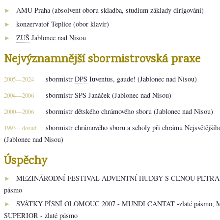
AMU
Praha (absolvent oboru skladba, studium základy dirigování)
►
konzervatoř Teplice (obor klavír)
►
ZUŠ
Jablonec nad Nisou
►
Nejvýznamnější sbormistrovská praxe
sbormistr
DPS
Iuventus, gaude! (Jablonec nad Nisou)
2005—2024
sbormistr
SPS
Janáček (Jablonec nad Nisou)
2004—2006
sbormistr dětského chrámového sboru (Jablonec nad Nisou)
2000—2006
sbormistr chrámového sboru a scholy při chrámu Nejsvětějšíh
1993—dosud
(Jablonec nad Nisou)
Úspěchy
MEZINÁRODNÍ FESTIVAL ADVENTNÍ HUDBY S CENOU PETRA EB
►
pásmo
SVÁTKY PÍSNÍ OLOMOUC 2007 - MUNDI CANTAT -zlaté pásmo
►
SUPERIOR - zlaté pásmo