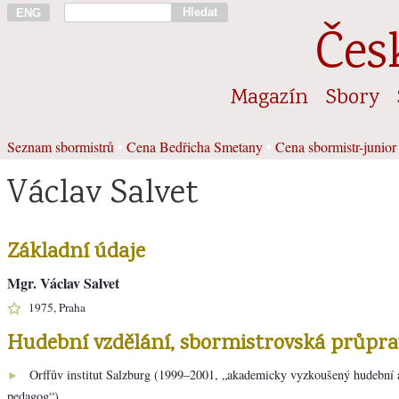
Hledat
ENG
Čes
Magazín
Sbory
Seznam sbormistrů
•
Cena Bedřicha Smetany
•
Cena sbormistr-junior
Václav Salvet
Základní údaje
Mgr. Václav Salvet
1975, Praha
Hudební vzdělání, sbormistrovská průpra
Orffův institut Salzburg (1999–2001, „akademicky vyzkoušený hudební
►
pedagog“)