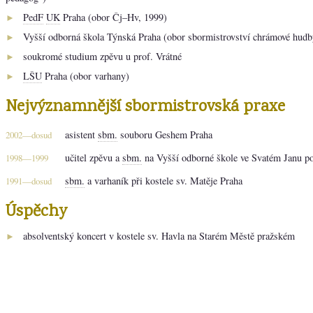
PedF
UK
Praha (obor Čj–Hv, 1999)
►
Vyšší odborná škola Týnská Praha (obor sbormistrovství chrámové hudb
►
soukromé studium zpěvu u prof. Vrátné
►
LŠU
Praha (obor varhany)
►
Nejvýznamnější sbormistrovská praxe
asistent
sbm.
souboru Geshem Praha
2002—dosud
učitel zpěvu a
sbm.
na Vyšší odborné škole ve Svatém Janu p
1998—1999
sbm.
a varhaník při kostele sv. Matěje Praha
1991—dosud
Úspěchy
absolventský koncert v kostele sv. Havla na Starém Městě pražském
►