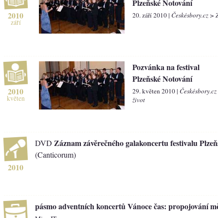
Plzeňské Notování
2010
20. září 2010 |
Českésbory.cz > 
září
Pozvánka na festival
Plzeňské Notování
2010
29. květen 2010 |
Českésbory.cz
květen
život
Záznam závěrečného galakoncertu festivalu Plzeň
DVD
(Canticorum)
2010
pásmo adventních koncertů Vánoce čas: propojování měs