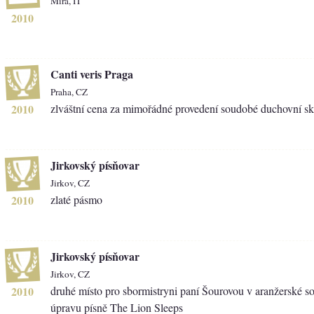
Mira, IT
2010
Canti veris Praga
Praha, CZ
2010
zlváštní cena za mimořádné provedení soudobé duchovní s
Jirkovský písňovar
Jirkov, CZ
2010
zlaté pásmo
Jirkovský písňovar
Jirkov, CZ
2010
druhé místo pro sbormistryni paní Šourovou v aranžerské 
úpravu písně The Lion Sleeps