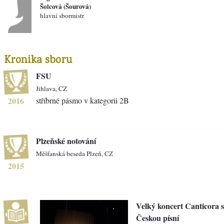
Šolcová (Šourová)
hlavní sbormistr
Kronika sboru
FSU
Jihlava, CZ
2016
stříbrné pásmo v kategorii 2B
Plzeňské notování
Měšťanská beseda Plzeň, CZ
2015
Velký koncert Canticora 
Českou písní