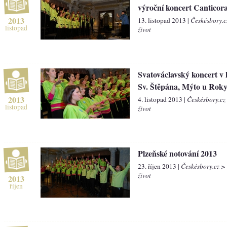
výroční koncert Canticor
2013
13. listopad 2013 |
Českésbory.c
listopad
život
Svatováclavský koncert v 
Sv. Štěpána, Mýto u Rok
2013
4. listopad 2013 |
Českésbory.cz
listopad
život
Plzeňské notování 2013
23. říjen 2013 |
Českésbory.cz >
život
2013
říjen