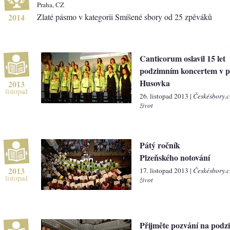
Praha, CZ
2014
Zlaté pásmo v kategorii Smíšené sbory od 25 zpěváků
Canticorum oslavil 15 let
podzimním koncertem v pi
Husovka
2013
listopad
26. listopad 2013 |
Českésbory.c
život
Pátý ročník
Plzeňského notování
2013
17. listopad 2013 |
Českésbory.c
listopad
život
Přijměte pozvání na podz