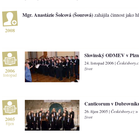
Mgr. Anastázie Šolcová (Šourová)
zahájila činnost jako h
2008
Slovinský ODMEV v Plzn
24. listopad 2006 |
Českésbory.c
život
2006
listopad
Canticorum v Dubrovník
26. říjen 2005 |
Českésbory.cz >
život
2005
říjen