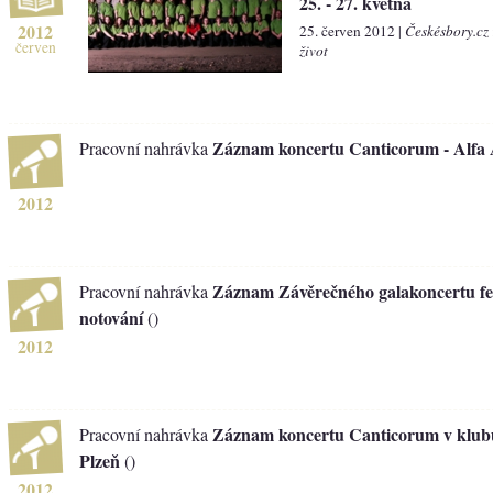
25. - 27. května
2012
25. červen 2012 |
Českésbory.cz
červen
život
Záznam koncertu Canticorum - Alfa
Pracovní nahrávka
2012
Záznam Závěrečného galakoncertu fes
Pracovní nahrávka
notování
()
2012
Záznam koncertu Canticorum v klub
Pracovní nahrávka
Plzeň
()
2012