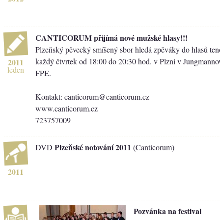
CANTICORUM přijímá nové mužské hlasy!!!
Plzeňský pěvecký smíšený sbor hledá zpěváky do hlasů ten
každý čtvrtek od 18:00 do 20:30 hod. v Plzni v Jungmann
2011
leden
FPE.
Kontakt: canticorum@canticorum.cz
www.canticorum.cz
723757009
Plzeňské notování 2011
DVD
(Canticorum)
2011
Pozvánka na festival