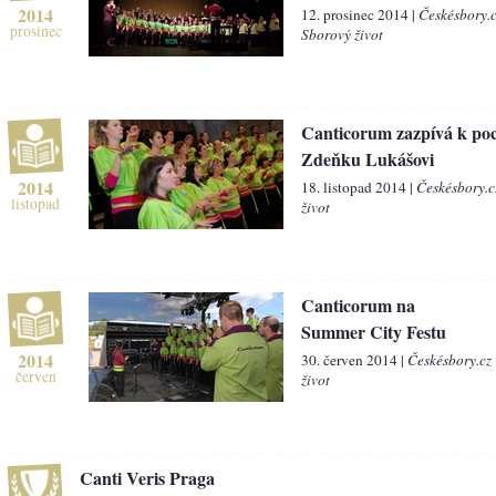
2014
12. prosinec 2014 |
Českésbory.
prosinec
Sborový život
Canticorum zazpívá k poc
Zdeňku Lukášovi
2014
18. listopad 2014 |
Českésbory.c
listopad
život
Canticorum na
Summer City Festu
2014
30. červen 2014 |
Českésbory.cz
červen
život
Canti Veris Praga