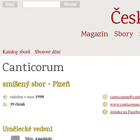
Hledat
ENG
Čes
Magazín
Sbory
Katalog sborů
•
Sborové dění
Canticorum
smíšený sbor • Plzeň
1998
založen v roce
canticorum@cant
39 členů
www.canticorum.
stránka na Faceb
Umělecké vedení
Mgr. Anastázie