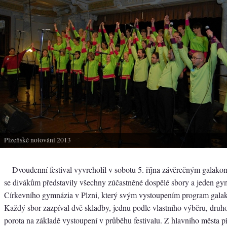
Plzeňské notování 2013
Dvoudenní festival vyvrcholil v sobotu 5. října závěrečným galako
se divákům představily všechny zúčastněné dospělé sbory a jeden gym
Církevního gymnázia v Plzni, který svým vystoupením program galako
Každý sbor zazpíval dvě skladby, jednu podle vlastního výběru, druh
porota na základě vystoupení v průběhu festivalu. Z hlavního města p