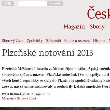
Hledat
ENG
Čes
Magazín
Sbory
Sborový život
•
Zprávičky
•
Zahraničí
•
Studie a recenze
•
Historie
•
Plzeňské notování 2013
Plzeňská Měšťanská beseda začátkem října hostila již pátý ročník
sborového zpěvu s názvem Plzeňské notování. Osm dospělých a tři
všech koutů republiky se sjely do Plzně, aby společně oslavily kr
zpěvu, navzájem se inspirovaly a podpořily k další umělecké tvor
Iveta Bártová
, středa 23. října 2013
Magazín
>
Sborový život