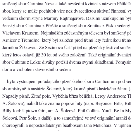
smíšený sbor Carmina Nova a také nevšední kvintet s názvem Pětiklí
sbor, který se může pochlubit více než dvacetiletou aktivní činností, v
vedením sbormistryně Martiny Rajtmajerové. Dalšími účinkujícími byly
ženský sbor Carmina z Přeštic a smíšený sbor Sonitus z Písku vedený
Václavem Krausem. Nejmladším zúčastněným tělesem byl smíšený p
Arnicor z Třemošné, který byl založen před třemi lety ředitelkou tř
Jarmilou Žižkovou. Ze Sezimova Ústí přijel na plzeňský festival smíš
který letos oslavil již 30 let od svého založení. Také originální dvaná
sbor Cubitus z Lokte diváky potěšil dvěma svými skladbami. Pomysln
dortu a vrcholem slavnostního večera
bylo vystoupení pořádajícího plzeňského sboru Canticorum pod v
sbormistryně Anastázie Šolcové, který kromě písní klasického žánru 
Napadly písně, Žitné pole, Vyběhla bříza běličká; Leroy Anderson: Th
A. Šolcová), nabídl také známé popové hity (např. Beyonce: Bills, Bill
Billy Joel: Uptown Girl, arr. A. Šolcová, Phil Collins: You'll Be In My
Šolcová, Petr Šolc, a další), a to samozřejmě ve své originální aranži 
choreografií a nepostradatelným beatboxem Jana Melichara. V úplné