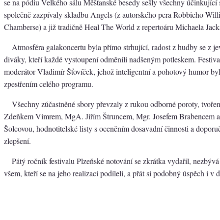
se na pódiu Velkého sálu Měšťanské besedy sešly všechny účinkující 
společně zazpívaly skladbu Angels (z autorského pera Robbieho Wil
Chamberse) a již tradičně Heal The World z repertoáru Michaela Jack
Atmosféra galakoncertu byla přímo strhující, radost z hudby se z jev
diváky, kteří každé vystoupení odměnili nadšeným potleskem. Festiv
moderátor Vladimír Šťovíček, jehož inteligentní a pohotový humor by
zpestřením celého programu.
Všechny zúčastněné sbory převzaly z rukou odborné poroty, tvořen
Zdeňkem Vimrem, MgA. Jiřím Štruncem, Mgr. Josefem Brabencem a 
Šolcovou, hodnotitelské listy s oceněním dosavadní činnosti a dopo
zlepšení.
Pátý ročník festivalu Plzeňské notování se zkrátka vydařil, nezbýv
všem, kteří se na jeho realizaci podíleli, a přát si podobný úspěch i v d