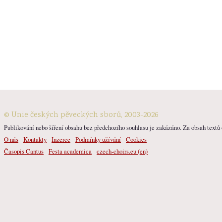
© Unie českých pěveckých sborů, 2003-2026
Publikování nebo šíření obsahu bez předchozího souhlasu je zakázáno. Za obsah textů o
O nás
Kontakty
Inzerce
Podmínky užívání
Cookies
Časopis Cantus
Festa academica
czech-choirs.eu (en)