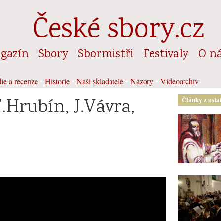
České sbory.cz
gazín
Sbory
Sbormistři
Festivaly
O n
ie a recenze
•
Historie
•
Naši skladatelé
•
Názory
•
Videoarchiv
F.Hrubín, J.Vávra,
Články z osta