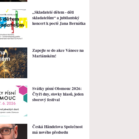
„Skladatelé dětem - děti
skladatelům“ a jubilantský
koncert k poctě Jana Bernátka
Zapojte se do akce Vánoce na
Mariánském!
Svátky písní Olomouc 2026:
Čtyři dny, stovky hlasů, jeden
sborový festival
Česká Händelova Společnost
má nového předsedu