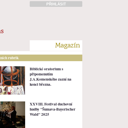
PŘIHLÁSIT
ás
Magazín
tních rubrik
Biblické oratorium s
připomenutím
J.A.Komenského zazní na
konci března.
XXVIII. Festival duchovní
hudby "Šumava-Bayerischer
Wald" 2025