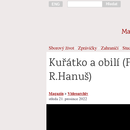
Hledat
ENG
Ma
Sborový život
•
Zprávičky
•
Zahraničí
•
Stud
Kuřátko a obilí (
R.Hanuš)
Magazín
>
Videoarchiv
středa 21. prosince 2022