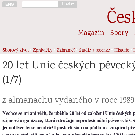
Hledat
ENG
Čes
Magazín
Sbory
Sborový život
•
Zprávičky
•
Zahraničí
•
Studie a recenze
•
Historie
•
20 let Unie českých pěveck
(1/7)
z almanachu vydaného v roce 1989
Nechce se mi ani věřit, že uběhlo 20 let od založení Unie českých
zájmové organizace, která sdružuje neprofesionální pěvce celé 
jednotlivec by se neodvážil postavit sám na pódium a zazpívat př
sboru se však cítí pevný a je vydatným článkem celku. Cítí ke své