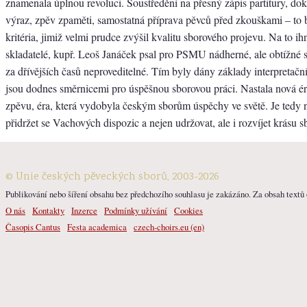
znamenala úplnou revoluci. Soustředění na přesný zápis partitury, do
výraz, zpěv zpaměti, samostatná příprava pěvců před zkouškami – to
kritéria, jimiž velmi prudce zvýšil kvalitu sborového projevu. Na to ih
skladatelé, kupř. Leoš Janáček psal pro PSMU nádherné, ale obtížné s
za dřívějších časů neproveditelné. Tím byly dány základy interpretační
jsou dodnes směrnicemi pro úspěšnou sborovou práci. Nastala nová é
zpěvu, éra, která vydobyla českým sborům úspěchy ve světě. Je tedy 
přidržet se Vachových dispozic a nejen udržovat, ale i rozvíjet krásu 
© Unie českých pěveckých sborů, 2003-2026
Publikování nebo šíření obsahu bez předchozího souhlasu je zakázáno. Za obsah textů o
O nás
Kontakty
Inzerce
Podmínky užívání
Cookies
Časopis Cantus
Festa academica
czech-choirs.eu (en)