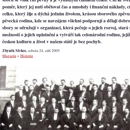
poměr, který jej nutí obětovat čas a mnohdy i finanční náklady, cí
celku, který žije a dýchá jedním životem, krásou sborového zpěvu.
pěvecká rodina, kde se navzájem všichni podporují a dělají dobr
sbory se sdružují v organizaci, která pečuje o jejich rozvoj, stará
možností o jejich uplatnění a vytváří tak celonárodní rodinu, jej
českou kulturu a život v našem státě je bez pochyb.
Zbyněk Mrkos
, sobota 24. září 2005
Magazín
>
Historie