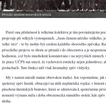
Pěvecké sdružení moravských učitelů
Právě ona příslušnost k velkému kolektivu je tím povznášejícím poc
projevuje při velkých vystoupeních. „Jsem členem něčeho velikého, 
velké věci“ - to by mohlo být credem každého sborového zpěváka. Rad
pěveckého projevu ve sboru se přenáší i do obecenstva a je nesporno
hodnotou, což bylo mnohokrát konstatováno i na nejvyšších místech. Č
že práce UČPS má smysl, že vychovává esteticky nejen jednotlivce, al
posluchačů. Tuto funkci měl však hromadný zpěv vždycky.
My v našem národě máme obrovskou tradici. Jen vzpomeňme, jak 
společný zpěv husitů, obracející na útěk nepřátelská vojska; v histor
působení literátských bratrstev, která se sdružovala k společnému pě
nemenší význam měla i doba obrozenecká minulého století, kde zpěv
úlohu.