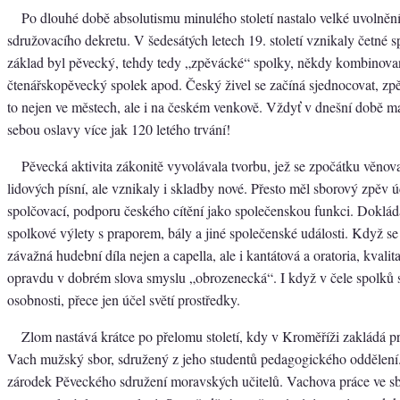
Po dlouhé době absolutismu minulého století nastalo velké uvolně
sdružovacího dekretu. V šedesátých letech 19. století vznikaly četné sp
základ byl pěvecký, tehdy tedy „zpěvácké“ spolky, někdy kombinova
čtenářskopěvecký spolek apod. Český živel se začíná sjednocovat, zp
to nejen ve městech, ale i na českém venkově. Vždyť v dnešní době m
sebou oslavy více jak 120 letého trvání!
Pěvecká aktivita zákonitě vyvolávala tvorbu, jež se zpočátku věno
lidových písní, ale vznikaly i skladby nové. Přesto měl sborový zpěv 
spolčovací, podporu českého cítění jako společenskou funkci. Dokládaj
spolkové výlety s praporem, bály a jiné společenské události. Když se
závažná hudební díla nejen a capella, ale i kantátová a oratoria, kvali
opravdu v dobrém slova smyslu „obrozenecká“. I když v čele spolků s
osobnosti, přece jen účel světí prostředky.
Zlom nastává krátce po přelomu století, kdy v Kroměříži zakládá p
Vach mužský sbor, sdružený z jeho studentů pedagogického oddělení
zárodek Pěveckého sdružení moravských učitelů. Vachova práce ve s