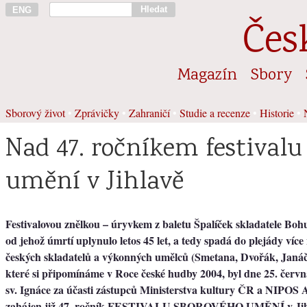
Hledat
ENG
Čes
Magazín
Sbory
Sborový život
•
Zprávičky
•
Zahraničí
•
Studie a recenze
•
Historie
•
Nad 47. ročníkem festivalu
umění v Jihlavě
Festivalovou znělkou – úryvkem z baletu Špalíček skladatele Boh
od jehož úmrtí uplynulo letos 45 let, a tedy spadá do plejády více
českých skladatelů a výkonných umělců (Smetana, Dvořák, Janá
které si připomínáme v Roce české hudby 2004, byl dne 25. červ
sv. Ignáce za účasti zástupců Ministerstva kultury ČR a NIP
zahájen již 47. ročník FESTIVALU SBOROVÉHO UMĚNÍ v Jih