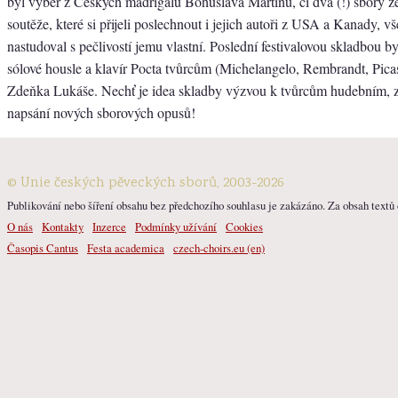
byl výběr z Českých madrigalů Bohuslava Martinů, či dva (!) sbory ze
soutěže, které si přijeli poslechnout i jejich autoři z USA a Kanady, vš
nastudoval s pečlivostí jemu vlastní. Poslední festivalovou skladbou b
sólové housle a klavír Pocta tvůrcům (Michelangelo, Rembrandt, Picas
Zdeňka Lukáše. Nechť je idea skladby výzvou k tvůrcům hudebním, z
napsání nových sborových opusů!
© Unie českých pěveckých sborů, 2003-2026
Publikování nebo šíření obsahu bez předchozího souhlasu je zakázáno. Za obsah textů o
O nás
Kontakty
Inzerce
Podmínky užívání
Cookies
Časopis Cantus
Festa academica
czech-choirs.eu (en)