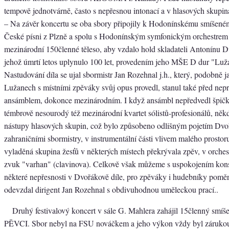
tempově jednotvárně, často s nepřesnou intonací a v hlasových skupi
– Na závěr koncertu se oba sbory připojily k Hodonínskému smíšené
České písni z Plzně a spolu s Hodonínským symfonickým orchestrem 
mezinárodní 150členné těleso, aby vzdalo hold skladateli Antonínu D
jehož úmrtí letos uplynulo 100 let, provedením jeho MŠE D dur "Luž
Nastudování díla se ujal sbormistr Jan Rozehnal j.h., který, podobně 
Lužanech s místními zpěváky svůj opus provedl, stanul také před nep
ansámblem, dokonce mezinárodním. I když ansámbl nepředvedl špičk
témbrově nesourodý též mezinárodní kvartet sólistů-profesionálů, něk
nástupy hlasových skupin, což bylo způsobeno odlišným pojetím Dv
zahraničními sbormistry, v instrumentální části vlivem malého prostor
vyladěná skupina žesťů v některých místech překrývala zpěv, v orche
zvuk "varhan" (clavinova). Celkově však můžeme s uspokojením konsta
některé nepřesnosti v Dvořákově díle, pro zpěváky i hudebníky pomě
odevzdal dirigent Jan Rozehnal s obdivuhodnou uměleckou prací..
Druhý festivalový koncert v sále G. Mahlera zahájil 15členný sm
PĚVCI. Sbor nebyl na FSU nováčkem a jeho výkon vždy byl záruko