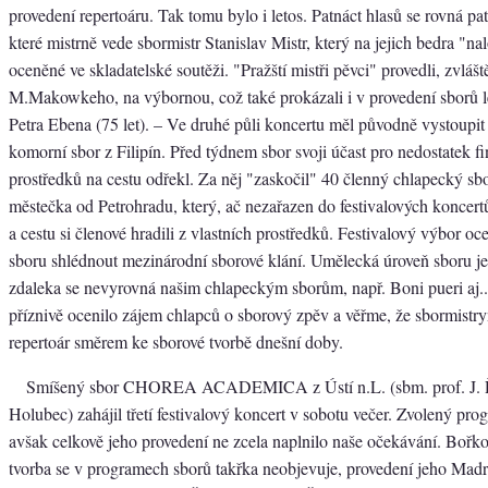
provedení repertoáru. Tak tomu bylo i letos. Patnáct hlasů se rovná pat
které mistrně vede sbormistr Stanislav Mistr, který na jejich bedra "nalo
oceněné ve skladatelské soutěži. "Pražští mistři pěvci" provedli, zvlášt
M.Makowkeho, na výbornou, což také prokázali i v provedení sborů le
Petra Ebena (75 let). – Ve druhé půli koncertu měl původně vystoupit
komorní sbor z Filipín. Před týdnem sbor svoji účast pro nedostatek f
prostředků na cestu odřekl. Za něj "zaskočil" 40 členný chlapecký 
městečka od Petrohradu, který, ač nezařazen do festivalových koncertů,
a cestu si členové hradili z vlastních prostředků. Festivalový výbor oc
sboru shlédnout mezinárodní sborové klání. Umělecká úroveň sboru je
zdaleka se nevyrovná našim chlapeckým sborům, např. Boni pueri aj
příznivě ocenilo zájem chlapců o sborový zpěv a věřme, že sbormistr
repertoár směrem ke sborové tvorbě dnešní doby.
Smíšený sbor CHOREA ACADEMICA z Ústí n.L. (sbm. prof. J. Ří
Holubec) zahájil třetí festivalový koncert v sobotu večer. Zvolený pro
avšak celkově jeho provedení ne zcela naplnilo naše očekávání. Bořk
tvorba se v programech sborů takřka neobjevuje, provedení jeho Madr