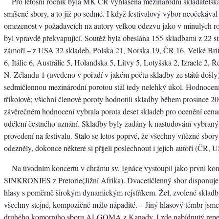
Pro letošní ročník byla MK ČR vyhlášena mezinárodní skladatelská
smíšené sbory, a to již po sedmé. I když festivalový výbor neočekával
omezenost v požadavcích na autory velkou odezvu jako v minulých ro
byl vpravdě překvapující. Soutěž byla obeslána 155 skladbami z 22 st
zámoří – z USA 32 skladeb, Polska 21, Norska 19, ČR 16, Velké Bri
6, Itálie 6, Austrálie 5, Holandska 5, Litvy 5, Lotyšska 2, Izraele 2, 
N. Zélandu 1 (uvedeno v pořadí v jakém počtu skladby ze států došly
sedmičlennou mezinárodní porotou stál tedy nelehký úkol. Hodnocen
tříkolově; všichni členové poroty hodnotili skladby během prosince 20
závěrečném hodnocení vybrala porota deset skladeb pro ocenění cena
udělení čestného uznání. Skladby byly zadány k nastudování vybran
provedení na festivalu. Stalo se letos poprvé, že všechny vítězné sbory
odezněly, dokonce některé si přijeli poslechnout i jejich autoři (ČR,
Na úvodním koncertu v chrámu sv. Ignáce vystoupil jako první ko
SINKRONIES z Pretorie(Jižní Afrika). Dvacetičlenný sbor disponuje
hlasy s poměrně širokým dynamickým rejstříkem. Žel, zvolené sklad
všechny stejné, kompozičně málo nápadité. – Jiný hlasový témbr jsm
druhého komorního sboru ALGOMA z Kanady. I zde nabídnutý reper