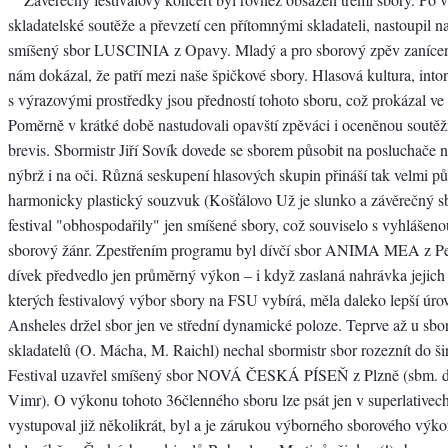
skladatelské soutěže a převzetí cen přítomnými skladateli, nastoupil
smíšený sbor LUSCINIA z Opavy. Mladý a pro sborový zpěv zanícen
nám dokázal, že patří mezi naše špičkové sbory. Hlasová kultura, inton
s výrazovými prostředky jsou předností tohoto sboru, což prokázal ve
Poměrně v krátké době nastudovali opavští zpěváci i oceněnou soutěž
brevis. Sbormistr Jiří Sovík dovede se sborem působit na posluchače ne
nýbrž i na oči. Různá seskupení hlasových skupin přináší tak velmi p
harmonicky plastický souzvuk (Košťálovo Už je slunko a závěrečný sb
festival "obhospodařily" jen smíšené sbory, což souviselo s vyhlášeno
sborový žánr. Zpestřením programu byl dívčí sbor ANIMA MEA z Pet
dívek předvedlo jen průměrný výkon – i když zaslaná nahrávka jejich 
kterých festivalový výbor sbory na FSU vybírá, měla daleko lepší úro
Ansheles držel sbor jen ve střední dynamické poloze. Teprve až u sbo
skladatelů (O. Mácha, M. Raichl) nechal sbormistr sbor rozeznít do ši
Festival uzavřel smíšený sbor NOVÁ ČESKÁ PÍSEŇ z Plzně (sbm. d
Vimr). O výkonu tohoto 36členného sboru lze psát jen v superlativech
vystupoval již několikrát, byl a je zárukou výborného sborového výkon