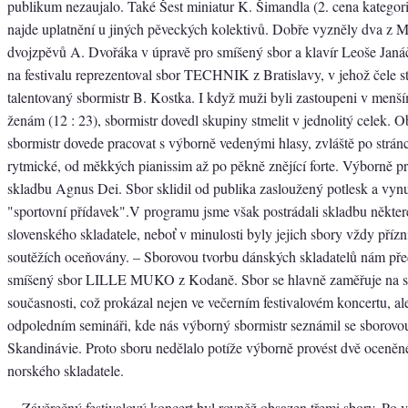
publikum nezaujalo. Také Šest miniatur K. Šimandla (2. cena kategori
najde uplatnění u jiných pěveckých kolektivů. Dobře vyzněly dva z 
dvojzpěvů A. Dvořáka v úpravě pro smíšený sbor a klavír Leoše Janá
na festivalu reprezentoval sbor TECHNIK z Bratislavy, v jehož čele s
talentovaný sbormistr B. Kostka. I když muži byli zastoupeni v menší
ženám (12 : 23), sbormistr dovedl skupiny stmelit v jednolitý celek. O
sbormistr dovede pracovat s výborně vedenými hlasy, zvláště po strá
rytmické, od měkkých pianissim až po pěkně znějící forte. Výborně pr
skladbu Agnus Dei. Sbor sklidil od publika zasloužený potlesk a vynut
"sportovní přídavek".V programu jsme však postrádali skladbu někt
slovenského skladatele, neboť v minulosti byly jejich sbory vždy přízni
soutěžích oceňovány. – Sborovou tvorbu dánských skladatelů nám př
smíšený sbor LILLE MUKO z Kodaně. Sbor se hlavně zaměřuje na s
současnosti, což prokázal nejen ve večerním festivalovém koncertu, ale
odpoledním semináři, kde nás výborný sbormistr seznámil se sborovo
Skandinávie. Proto sboru nedělalo potíže výborně provést dvě oceněn
norského skladatele.
Závěrečný festivalový koncert byl rovněž obsazen třemi sbory. Po 