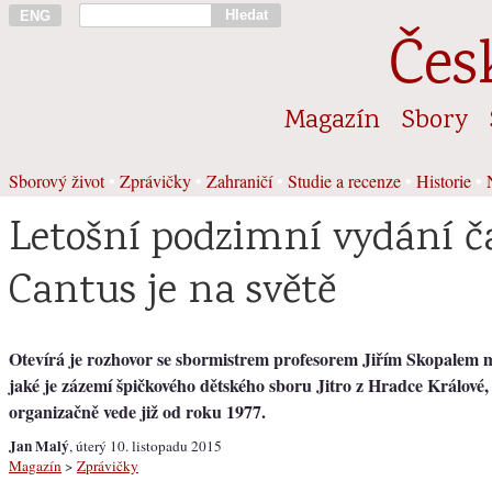
Hledat
ENG
Čes
Magazín
Sbory
Sborový život
•
Zprávičky
•
Zahraničí
•
Studie a recenze
•
Historie
•
Letošní podzimní vydání č
Cantus je na světě
Otevírá je rozhovor se sbormistrem profesorem Jiřím Skopalem m
jaké je zázemí špičkového dětského sboru Jitro z Hradce Králové,
organizačně vede již od roku 1977.
Jan Malý
, úterý 10. listopadu 2015
Magazín
>
Zprávičky