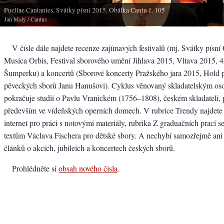
Puellae Cantantes, Svátky písní 2015, Obálka Cantu č. 105
Jan Malý
/ Cantus
V čísle dále najdete recenze zajímavých festivalů (mj. Svátky písn
Musica Orbis, Festival sborového umění Jihlava 2015, Vltava 2015, 45
Šumperku) a koncertů (Sborové koncerty Pražského jara 2015, Hold 
pěveckých sborů Janu Hanušovi). Cyklus věnovaný skladatelským o
pokračuje studií o Pavlu Vranickém (1756–1808), českém skladateli,
především ve vídeňských operních domech. V rubrice Trendy najdete 
internet pro práci s notovými materiály, rubrika Z graduačních prací se
textům Václava Fischera pro dětské sbory. A nechybí samozřejmě ani
článků o akcích, jubileích a koncertech českých sborů.
Prohlédněte si
obsah nového čísla
.