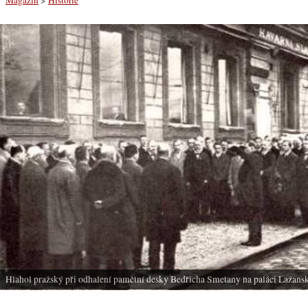
Hlahol pražský při odhalení pamětní desky Bedřicha Smetany na paláci Lažansk