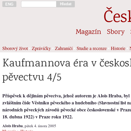
Hledat
ENG
Čes
Magazín
Sbory
Sborový život
•
Zprávičky
•
Zahraničí
•
Studie a recenze
•
Historie
•
Kaufmannova éra v česko
pěvectvu 4/5
Příspěvek k dějinám pěvectva, jehož autorem je Alois Hraba, byl
zvláštním čísle Věstníku pěveckého a hudebního (Slavnostní list n
národních pěveckých závodů pěvecké obce československé v Praze
18. dubna 1922) v Praze roku 1922.
Alois Hraba
, pátek 4. února 2005
Magazín
>
Historie