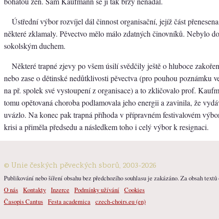
bohatou žeň. Sám Kaufmann se jí tak brzy nenadál.
Ústřední výbor rozvíjel dál činnost organisační, jejíž část přenesena 
některé zklamaly. Pěvectvo mělo málo zdatných činovníků. Nebylo d
sokolským duchem.
Některé trapné zjevy po všem úsilí svědčily ještě o hluboce zakoře
nebo zase o dětinské nedůtklivosti pěvectva (pro pouhou poznámku ve
na př. spolek své vystoupení z organisace) a to zkličovalo prof. Kau
tomu opětovaná choroba podlamovala jeho energii a zavinila, že vydá
uvázlo. Na konec pak trapná příhoda v přípravném festivalovém výbor
krisi a přiměla předsedu a následkem toho i celý výbor k resignaci.
© Unie českých pěveckých sborů, 2003-2026
Publikování nebo šíření obsahu bez předchozího souhlasu je zakázáno. Za obsah textů o
O nás
Kontakty
Inzerce
Podmínky užívání
Cookies
Časopis Cantus
Festa academica
czech-choirs.eu (en)