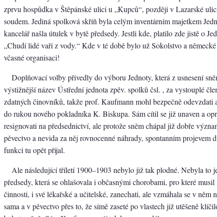
zprvu hospůdka v Štěpánské ulici u „Kupců“, později v Lazarské ulic
soudem. Jediná spolková skříň byla celým inventárním majetkem Jednot
kancelář našla útulek v bytě předsedy. Jestli kde, platilo zde jistě o J
„Chudí lidé vaří z vody.“ Kde v té době bylo už Sokolstvo a německé
včasné organisaci!
Doplňovací volby přivedly do výboru Jednoty, která z usnesení sně
výstižnější název Ústřední jednota zpěv. spolků čsl. , za vystouplé čl
zdatných činovníků, takže prof. Kaufmann mohl bezpečně odevzdati 
do rukou nového pokladníka K. Biskupa. Sám cítil se již unaven a op
resignovati na předsednictví, ale protože sněm chápal již dobře význa
pěvectvo a nevida za něj rovnocenné náhrady, spontanním projevem d
funkci tu opět přijal.
Ale následující tříletí 1900–1903 nebylo již tak plodné. Nebyla to 
předsedy, která se ohlašovala i občasnými chorobami, pro které musil 
činnosti, i své lékařské a učitelské, zanechati, ale vzmáhala se v něm
sama a v pěvectvo přes to, že símě zaseté po vlastech již utěšeně klíčil