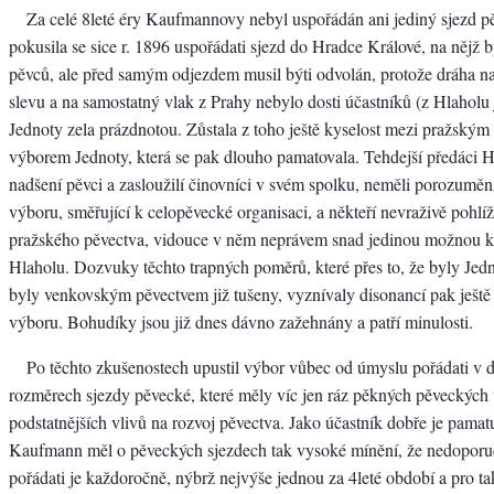
Za celé 8leté éry Kaufmannovy nebyl uspořádán ani jediný sjezd p
pokusila se sice r. 1896 uspořádati sjezd do Hradce Králové, na nějž 
pěvců, ale před samým odjezdem musil býti odvolán, protože dráha na
slevu a na samostatný vlak z Prahy nebylo dosti účastníků (z Hlaholu
Jednoty zela prázdnotou. Zůstala z toho ještě kyselost mezi pražský
výborem Jednoty, která se pak dlouho pamatovala. Tehdejší předáci H
nadšení pěvci a zasloužilí činovníci v svém spolku, neměli porozuměn
výboru, směřující k celopěvecké organisaci, a někteří nevraživě pohlíž
pražského pěvectva, vidouce v něm neprávem snad jedinou možnou 
Hlaholu. Dozvuky těchto trapných poměrů, které přes to, že byly Jed
byly venkovským pěvectvem již tušeny, vyznívaly disonancí pak ještě
výboru. Bohudíky jsou již dnes dávno zažehnány a patří minulosti.
Po těchto zkušenostech upustil výbor vůbec od úmyslu pořádati v 
rozměrech sjezdy pěvecké, které měly víc jen ráz pěkných pěveckých 
podstatnějších vlivů na rozvoj pěvectva. Jako účastník dobře je pamat
Kaufmann měl o pěveckých sjezdech tak vysoké mínění, že nedoporu
pořádati je každoročně, nýbrž nejvýše jednou za 4leté období a pro t