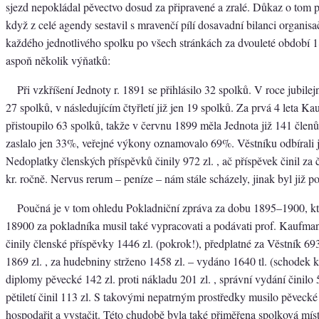
sjezd nepokládal pěvectvo dosud za připravené a zralé. Důkaz o tom 
když z celé agendy sestavil s mravenčí pílí dosavadní bilanci organisa
každého jednotlivého spolku po všech stránkách za dvouleté období 1
aspoň několik výňatků:
Při vzkříšení Jednoty r. 1891 se přihlásilo 32 spolků. V roce jubilej
27 spolků, v následujícím čtyřletí již jen 19 spolků. Za prvá 4 leta 
přistoupilo 63 spolků, takže v červnu 1899 měla Jednota již 141 člen
zaslalo jen 33%, veřejné výkony oznamovalo 69%. Věstníku odbírali ji
Nedoplatky členských příspěvků činily 972 zl. , ač příspěvek činil za
kr. ročně. Nervus rerum – peníze – nám stále scházely, jinak byl již p
Poučná je v tom ohledu Pokladniční zpráva za dobu 1895–1900, kt
18900 za pokladníka musil také vypracovati a podávati prof. Kaufmann
činily členské příspěvky 1446 zl. (pokrok!), předplatné za Věstník 693
1869 zl. , za hudebniny strženo 1458 zl. – vydáno 1640 tl. (schodek k
diplomy pěvecké 142 zl. proti nákladu 201 zl. , správní vydání činilo
pětiletí činil 113 zl. S takovými nepatrným prostředky musilo pěvecké ú
hospodařit a vystačit. Této chudobě byla také přiměřena spolková mís