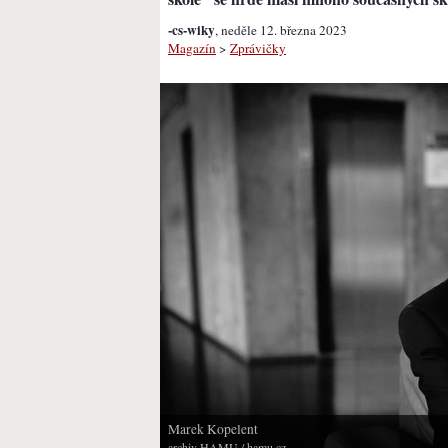
-cs-wiky
, neděle 12. března 2023
Magazín
>
Zprávičky
Marek Kopelent
archiv HAMU
/ hamu.cz