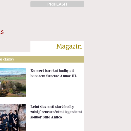
PŘIHLÁSIT
ás
Magazín
lší články
Koncert barokní hudby ad
honorem Sanctae Annae III.
Letní slavnosti staré hudby
zahájí renesančními legendami
soubor Stile Antico