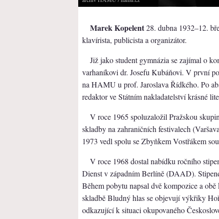
Marek Kopelent
28. dubna 1932–12. bře
klavírista, publicista a organizátor.
Již jako student gymnázia se zajímal o 
varhaníkovi dr. Josefu Kubáňovi. V první pol
na HAMU u prof. Jaroslava Řídkého. Po abs
redaktor ve Státním nakladatelství krásné 
V roce 1965 spoluzaložil Pražskou skupi
skladby na zahraničních festivalech (Varša
1973 vedl spolu se Zbyňkem Vostřákem soub
V roce 1968 dostal nabídku ročního stip
Dienst v západním Berlíně (DAAD). Stipen
Během pobytu napsal dvě kompozice a obě k
skladbě Bludný hlas se objevují výkřiky Hoří
odkazující k situaci okupovaného Českoslov