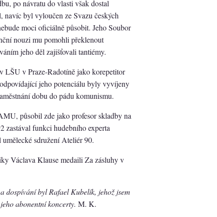
u, po návratu do vlasti však dostal
el, navíc byl vyloučen ze Svazu českých
 nebude moci oficiálně působit. Jeho Soubor
enční nouzi mu pomohli překlenout
váním jeho děl zajišťovali tantiémy.
6 v LŠU v Praze-Radotíně jako korepetitor
eodpovídající jeho potenciálu byly vyvíjeny
 zaměstnání dobu do pádu komunismu.
AMU, působil zde jako profesor skladby na
 zastával funkci hudebního experta
l umělecké sdružení Ateliér 90.
iky Václava Klause medaili Za zásluhy v
 dospívání byl Rafael Kubelík, jehož jsem
 jeho abonentní koncerty.
M. K.