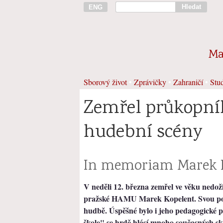
Hledat
ENG
Ma
Sborový život
•
Zprávičky
•
Zahraničí
•
Stud
Zemřel průkopní
hudební scény
In memoriam Marek 
V neděli 12. března zemřel ve věku nedoži
pražské HAMU Marek Kopelent. Svou pozo
hudbě. Úspěšné bylo i jeho pedagogické p
škole" se hrdě hlásí mnoho současných sk