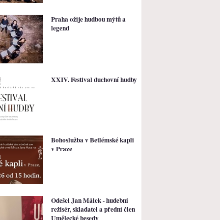
Praha ožije hudbou mýtů a
legend
XXIV. Festival duchovní hudby
Bohoslužba v Betlémské kapli
v Praze
Odešel Jan Málek - hudební
režisér, skladatel a přední člen
Umělecké besedy