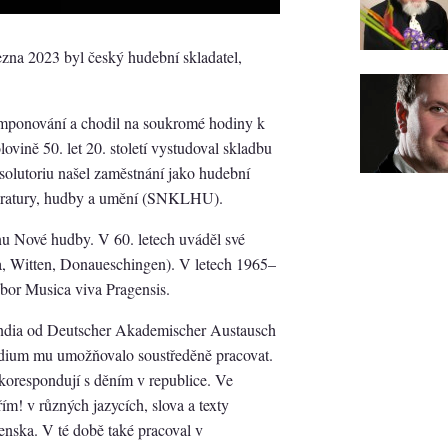
zna 2023 byl český hudební skladatel,
komponování a chodil na soukromé hodiny k
ovině 50. let 20. století vystudoval skladbu
olutoriu našel zaměstnání jako hudební
literatury, hudby a umění (SNKLHU).
nu Nové hudby. V 60. letech uváděl své
va, Witten, Donaueschingen). V letech 1965–
or Musica viva Pragensis.
endia od Deutscher Akademischer Austausch
dium mu umožňovalo soustředěně pracovat.
orespondují s děním v republice. Ve
m! v různých jazycích, slova a texty
enska. V té době také pracoval v