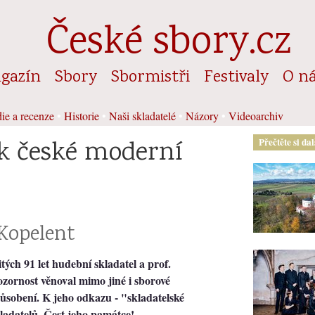
České sbory.cz
gazín
Sbory
Sbormistři
Festivaly
O n
ie a recenze
•
Historie
•
Naši skladatelé
•
Názory
•
Videoarchiv
k české moderní
Přečtěte si da
Kopelent
tých 91 let hudební skladatel a prof.
rnost věnoval mimo jiné i sborové
ůsobení. K jeho odkazu - "skladatelské
ladatelů. Čest jeho památce!