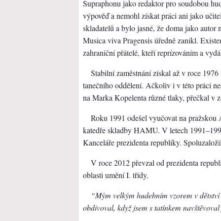
Supraphonu jako redaktor pro soudobou hudb
výpověď a nemohl získat práci ani jako učit
skladatelů a bylo jasné, že doma jako autor
Musica viva Pragensis úředně zanikl. Exist
zahraniční přátelé, kteří reprízováním a vydá
Stabilní zaměstnání získal až v roce 197
tanečního oddělení. Ačkoliv i v této práci n
na Marka Kopelenta různé tlaky, přečkal v
Roku 1991 odešel vyučovat na pražskou 
katedře skladby HAMU. V letech 1991–1992
Kanceláře prezidenta republiky. Spoluzaloži
V roce 2012 převzal od prezidenta republ
oblasti umění I. třídy.
“Mým velkým hudebním vzorem v dětství a
obdivoval, když jsem s tatínkem navštěvoval