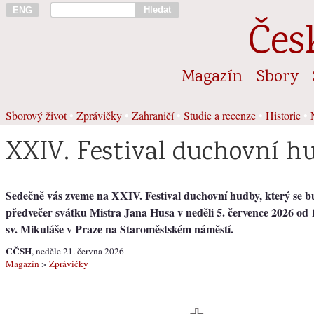
Hledat
ENG
Čes
Magazín
Sbory
Sborový život
•
Zprávičky
•
Zahraničí
•
Studie a recenze
•
Historie
•
XXIV. Festival duchovní h
Sedečně vás zveme na XXI​V. Festival duchovní hudby, který se b
předvečer svátku Mistra Jana Husa v ​neděli 5. července 202​6 od 
sv. Mikuláše v Praze na Staroměstském náměstí.
CČSH
, neděle 21. června 2026
Magazín
>
Zprávičky