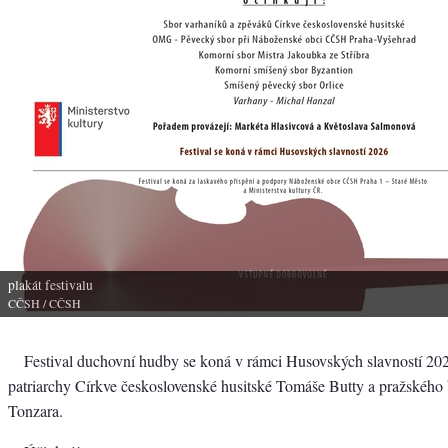
plakát festivalu
CČSH
/ CČSH
Festival duchovní hudby se koná v rámci Husovských slavností 202
patriarchy Církve československé husitské Tomáše Butty a pražského
Tonzara.