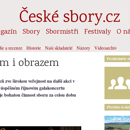
České sbory.cz
gazín
Sbory
Sbormistři
Festivaly
O n
ie a recenze
•
Historie
•
Naši skladatelé
•
Názory
•
Videoarchiv
em i obrazem
Prohlédněte s
 zve širokou veřejnost na další akci v
o úspěšném říjnovém galakoncertu
je bohatou činnost sboru za celou dobu
Přečtěte si da