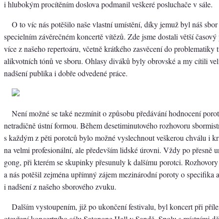
i hlubokým procítěním doslova podmanil veškeré posluchače v sále.
O to víc nás potěšilo naše vlastní umístění, díky jemuž byl náš sbor
specielním závěrečném koncertě vítězů. Zde jsme dostali větší časový 
více z našeho repertoáru, včetně krátkého zasvěcení do problematiky t
alikvotních tónů ve sboru. Ohlasy diváků byly obrovské a my cítili vel
nadšení publika i dobře odvedené práce.
Není možné se také nezmínit o způsobu předávání hodnocení poroty
netradičně ústní formou. Během desetiminutového rozhovoru sbormist
s každým z pěti porotců bylo možné vyslechnout veškerou chválu i k
na velmi profesionální, ale především lidské úrovni. Vždy po přesně 
gong, při kterém se skupinky přesunuly k dalšímu porotci. Rozhovory t
a nás potěšil zejména upřímný zájem mezinárodní poroty o specifika a
i nadšení z našeho sborového zvuku.
Dalším vystoupením, již po ukončení festivalu, byl koncert při přílež
otevření koncertního sálu Satonone Hall v Sandě. Spolu s místními d