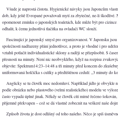
Všude je naprostá čistota. Hygienické návyky jsou Japoncům vlastní
dob, kdy ještě Evropané považovali mytí za zbytečné, ne-li škodlivé
opomenout zmínku o japonských toaletách, kde může být pro cizince 
odhalit, k čemu jednotlivá tlačítka na ovladači WC slouží.
Fascinující je japonský smysl pro organizovanost. V Japonsku jsou
společnosti nadřazeny přání jednotlivce, a proto je vhodné i pro udrže
vztahů potlačit individualistické sklony a raději se přizpůsobit. S čas
přesností na minuty. Není nic neobvyklého, když na rozpisu zvukový
objevíte: Spektrum14:23–14:48 a tři minuty před koncem do zkušebn
uniformovaná holčička s culíky a předtištěnou cedulí: „3 minuty do 
Anglicky se tu člověk moc nedomluví. Například jídlo je obvykle n
podle obrázku nebo plastového (velmi realistického) modelu ve výloz
často vypadá úplně jinak. Někdy se člověk cítí mírně řečeno šokován, 
příjemně překvapen – což se dá vlastně zobecnit na veškeré naše doj
Způsob života je dost odlišný od toho našeho. Něco je spíš úsměvné