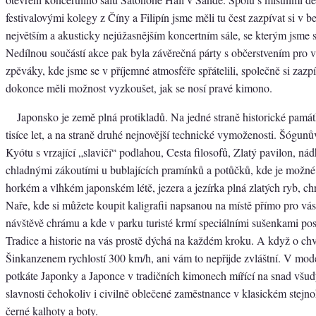
festivalovými kolegy z Číny a Filipín jsme měli tu čest zazpívat si v
největším a akusticky nejúžasnějším koncertním sále, se kterým jsme s
Nedílnou součástí akce pak byla závěrečná párty s občerstvením pro 
zpěváky, kde jsme se v příjemné atmosféře spřátelili, společně si zazpí
dokonce měli možnost vyzkoušet, jak se nosí pravé kimono.
Japonsko je země plná protikladů. Na jedné straně historické památk
tisíce let, a na straně druhé nejnovější technické vymoženosti. Šógunů
Kyótu s vrzající „slavičí“ podlahou, Cesta filosofů, Zlatý pavilon, ná
chladnými zákoutími u bublajících pramínků a potůčků, kde je možné
horkém a vlhkém japonském létě, jezera a jezírka plná zlatých ryb, ch
Naře, kde si můžete koupit kaligrafii napsanou na místě přímo pro vás
návštěvě chrámu a kde v parku turisté krmí speciálními sušenkami pos
Tradice a historie na vás prostě dýchá na každém kroku. A když o chví
Šinkanzenem rychlostí 300 km/h, ani vám to nepřijde zvláštní. V mo
potkáte Japonky a Japonce v tradičních kimonech mířící na snad všu
slavnosti čehokoliv i civilně oblečené zaměstnance v klasickém stejnok
černé kalhoty a boty.