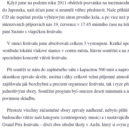
Když jsme na podzim roku 2011 obdrželi pozvánku na mezinárodní 
do Japonska, naši účast jsme si neuměli vůbec představit. Naše přihlá
CD ale úspěšně prošla výběrovým sítem prvního kola, a po více než p
intenzivních přípravách nás 19. července v 17:45 místního času na leti
paní Suzuto s vlaječkou festivalu.
V rámci festivalu jsme absolvovali celkem 3 vystoupení. Krátké up
vestibulu lokální vlakové stanice v centru města, hlavní soutěžní a na
specielním koncertě vítězů festivalu.
Při soutěži se nám do zaplněného sálu s kapacitou 500 míst a napro
akustikou zpívalo skvěle, možná i díky celkově velmi příjemné atmosf
zajišťovala jak bezchybná a precizní organizace festivalu, tak i ryze p
jednotlivými sbory. Soutěžní program byl omezen deseti minutami a 
povinnou skladbu.
Přestože všechny zúčastněné sbory zpívaly nádherně, nebylo příliš 
budoucího vítěze naší kategorie (contemporary music) a i nastávajícíh
Grand Prix festivalu – dívčí sbor střední školy v Aichi, který si svým