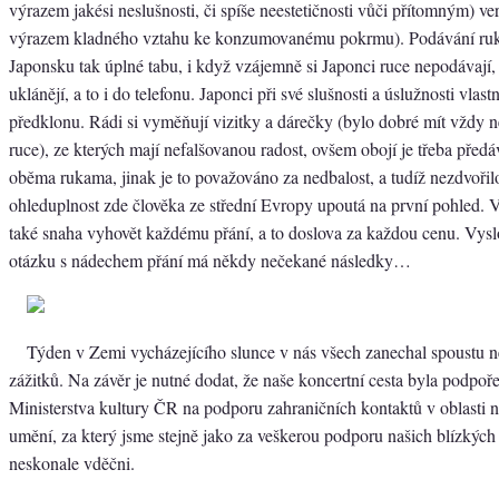
výrazem jakési neslušnosti, či spíše neestetičnosti vůči přítomným) ver
výrazem kladného vztahu ke konzumovanému pokrmu). Podávání ruk
Japonsku tak úplné tabu, i když vzájemně si Japonci ruce nepodávají, 
uklánějí, a to i do telefonu. Japonci při své slušnosti a úslužnosti vlast
předklonu. Rádi si vyměňují vizitky a dárečky (bylo dobré mít vždy 
ruce), ze kterých mají nefalšovanou radost, ovšem obojí je třeba předáva
oběma rukama, jinak je to považováno za nedbalost, a tudíž nezdvořilo
ohleduplnost zde člověka ze střední Evropy upoutá na první pohled. 
také snaha vyhovět každému přání, a to doslova za každou cenu. Vys
otázku s nádechem přání má někdy nečekané následky…
Týden v Zemi vycházejícího slunce v nás všech zanechal spoustu
zážitků. Na závěr je nutné dodat, že naše koncertní cesta byla podpo
Ministerstva kultury ČR na podporu zahraničních kontaktů v oblasti 
umění, za který jsme stejně jako za veškerou podporu našich blízkých
neskonale vděčni.