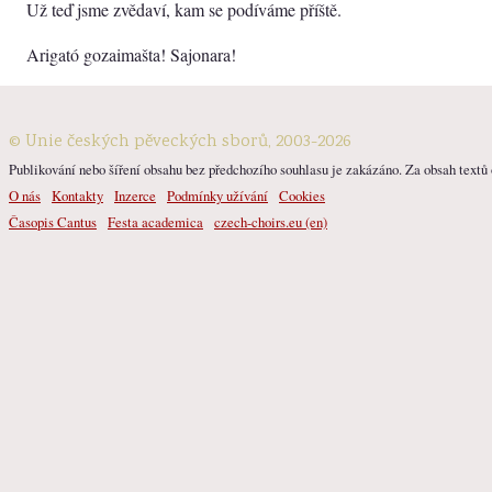
Už teď jsme zvědaví, kam se podíváme příště.
Arigató gozaimašta! Sajonara!
© Unie českých pěveckých sborů, 2003-2026
Publikování nebo šíření obsahu bez předchozího souhlasu je zakázáno. Za obsah textů o
O nás
Kontakty
Inzerce
Podmínky užívání
Cookies
Časopis Cantus
Festa academica
czech-choirs.eu (en)