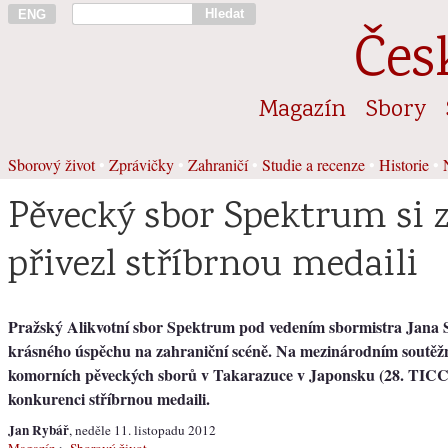
Hledat
ENG
Čes
Magazín
Sbory
Sborový život
•
Zprávičky
•
Zahraničí
•
Studie a recenze
•
Historie
•
Pěvecký sbor Spektrum si 
přivezl stříbrnou medaili
Pražský Alikvotní sbor Spektrum pod vedením sbormistra Jana 
krásného úspěchu na zahraniční scéně. Na mezinárodním soutěžn
komorních pěveckých sborů v Takarazuce v Japonsku (28. TICCC)
konkurenci stříbrnou medaili.
Jan Rybář
, neděle 11. listopadu 2012
Magazín
>
Sborový život