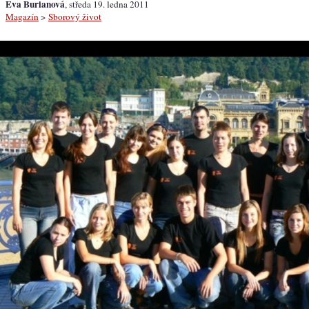
Eva Burianová
, středa 19. ledna 2011
Magazín
>
Sborový život