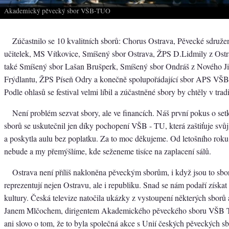
Akademický pěvecký sbor VŠB-TUO
Zúčastnilo se 10 kvalitních sborů: Chorus Ostrava, Pěvecké sdruže
učitelek, MS Vítkovice, Smíšený sbor Ostrava, ŽPS D.Lidmily z Ostr
také Smíšený sbor Lašan Brušperk, Smíšený sbor Ondráš z Nového Ji
Frýdlantu, ŽPS Píseň Odry a konečně spolupořádající sbor APS VŠ
Podle ohlasů se festival velmi líbil a zúčastněné sbory by chtěly v trad
Není problém sezvat sbory, ale ve financích. Náš první pokus o setk
sborů se uskutečnil jen díky pochopení VŠB - TU, která zaštiťuje svů
a poskytla aulu bez poplatku. Za to moc děkujeme. Od letošního rok
nebude a my přemýšlíme, kde seženeme tisíce na zaplacení sálů.
Ostrava není příliš nakloněna pěveckým sborům, i když jsou to sbor
reprezentují nejen Ostravu, ale i republiku. Snad se nám podaří získat
kultury. Česká televize natočila ukázky z vystoupení některých sborů 
Janem Mlčochem, dirigentem Akademického pěveckého sboru VŠB T
ani slovo o tom, že to byla společná akce s Unií českých pěveckých sb