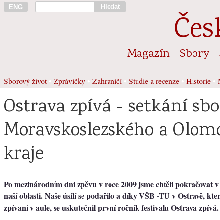
Hledat
ENG
Čes
Magazín
Sbory
Sborový život
•
Zprávičky
•
Zahraničí
•
Studie a recenze
•
Historie
•
Ostrava zpívá - setkání sb
Moravskoslezského a Olom
kraje
Po mezinárodním dni zpěvu v roce 2009 jsme chtěli pokračovat v
naší oblasti. Naše úsilí se podařilo a díky VŠB -TU v Ostravě, k
zpívaní v aule, se uskutečnil první ročník festivalu Ostrava zpívá.