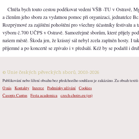
Chtěla bych touto cestou poděkovat vedení VŠB -TU v Ostravě, M
a členům jeho sboru za vydatnou pomoc při organizaci, jednatelce Bc
Rozprýmové za zajištění pohoštění pro všechny účastníky festivalu a 
výboru č.700 UČPS v Ostravě. Samozřejmě sborům, které přijely podp
našem městě. Škoda jen, že krásný sál nebyl zcela zaplněn hosty. I tak
příjemné a po koncertě se zpívalo i v předsálí. Kéž by se podařil i dru
© Unie českých pěveckých sborů, 2003-2026
Publikování nebo šíření obsahu bez předchozího souhlasu je zakázáno. Za obsah textů o
O nás
Kontakty
Inzerce
Podmínky užívání
Cookies
Časopis Cantus
Festa academica
czech-choirs.eu (en)