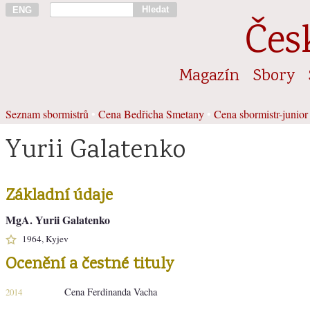
Hledat
ENG
Čes
Magazín
Sbory
Seznam sbormistrů
•
Cena Bedřicha Smetany
•
Cena sbormistr-junior
Yurii Galatenko
Základní údaje
MgA. Yurii Galatenko
1964, Kyjev
Ocenění a čestné tituly
Cena Ferdinanda Vacha
2014