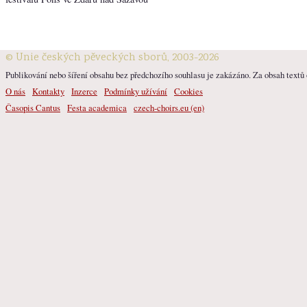
© Unie českých pěveckých sborů, 2003-2026
Publikování nebo šíření obsahu bez předchozího souhlasu je zakázáno. Za obsah textů o
O nás
Kontakty
Inzerce
Podmínky užívání
Cookies
Časopis Cantus
Festa academica
czech-choirs.eu (en)