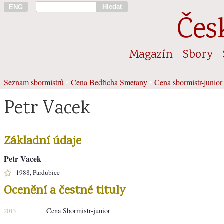
Hledat
ENG
Čes
Magazín
Sbory
Seznam sbormistrů
•
Cena Bedřicha Smetany
•
Cena sbormistr-junior
Petr Vacek
Základní údaje
Petr Vacek
1988, Pardubice
Ocenění a čestné tituly
Cena Sbormistr-junior
2013