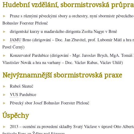
Hudební vzdělání, sbormistrovská průpra
Praxe s různými pěveckými sbory a orchestry, nyní sbormistr pěveckého
►
Bohuslav Foerster Přelouč
dirigentské kurzy u maďarského dirigenta Zsolta Nagye v Brně
►
JAMU
Brno (dirigování – Doc. Jan Zbavitel, prof. Lubomír Mátl a hra
►
Pavel Černý)
Konzervatoř Pardubice (dirigování - Mgr. Jaroslav Brych, MgA. Tomáš 
►
Vlastislav Novák a hra na varhany – Doc. Václav Rabas, Václav Uhlíř)
Nejvýznamnější sbormistrovská praxe
Rubeš Skuteč
►
VUS
Pardubice
►
Pěvecký sbor Josef Bohuslav Foerster Přelouč
►
Úspěchy
2013 – ocenění za provedení skladby Svatý Václave v úpravě Otto Albert
►
festivalu Fons ve Žďáru nad Sázavou