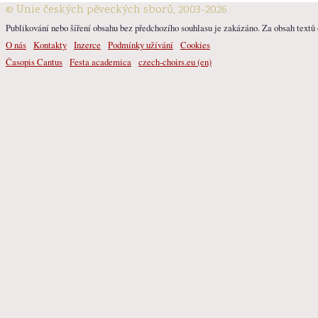
© Unie českých pěveckých sborů, 2003-2026
Publikování nebo šíření obsahu bez předchozího souhlasu je zakázáno. Za obsah textů o
O nás
Kontakty
Inzerce
Podmínky užívání
Cookies
Časopis Cantus
Festa academica
czech-choirs.eu (en)