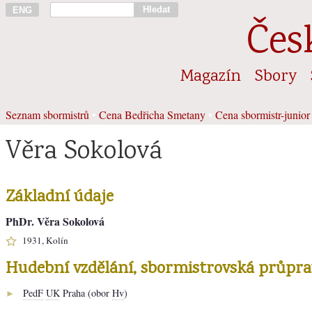
Hledat
ENG
Čes
Magazín
Sbory
Seznam sbormistrů
•
Cena Bedřicha Smetany
•
Cena sbormistr-junior
Věra Sokolová
Základní údaje
PhDr. Věra Sokolová
1931, Kolín
Hudební vzdělání, sbormistrovská průpra
PedF
UK
Praha (obor
Hv
)
►