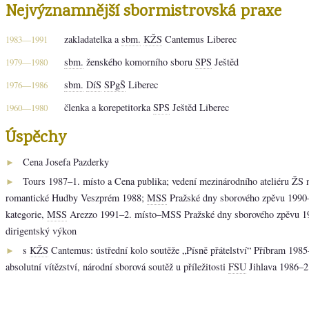
Nejvýznamnější sbormistrovská praxe
zakladatelka a
sbm.
KŽS
Cantemus Liberec
1983—1991
sbm.
ženského komorního sboru
SPS
Ještěd
1979—1980
sbm.
DíS
SPgŠ
Liberec
1976—1986
členka a korepetitorka
SPS
Ještěd Liberec
1960—1980
Úspěchy
Cena Josefa Pazderky
►
Tours 1987–1. místo a Cena publika; vedení mezinárodního ateliéru ŽS n
►
romantické Hudby Veszprém 1988;
MSS
Pražské dny sborového zpěvu 1990–
kategorie,
MSS
Arezzo 1991–2. místo–MSS Pražské dny sborového zpěvu 19
dirigentský výkon
s
KŽS
Cantemus: ústřední kolo soutěže „Písně přátelství“ Příbram 1985
►
absolutní vítězství, národní sborová soutěž u příležitosti
FSU
Jihlava 1986–2