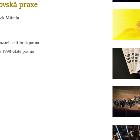
ovská praxe
ek Miřetín
zové a stříbrné pásmo
é 1998–zlaté pásmo