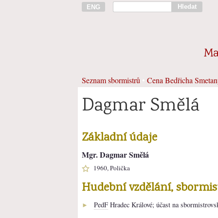
Hledat
ENG
Ma
Seznam sbormistrů
•
Cena Bedřicha Smetan
Dagmar Smělá
Základní údaje
Mgr. Dagmar Smělá
1960, Polička
Hudební vzdělání, sbormi
PedF
Hradec Králové; účast na sbormistrovs
►