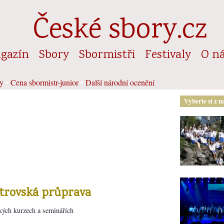
České sbory.cz
gazín
Sbory
Sbormistři
Festivaly
O n
y
•
Cena sbormistr-junior
•
Další národní ocenění
Vyberte si z n
strovská průprava
kých kurzech a seminářích