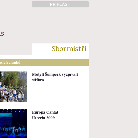
PŘIHLÁSIT
ás
Sbormistři
ašich článků
Motýli Šumperk vyzpívali
stříbro
Europa Cantat
Utrecht 2009