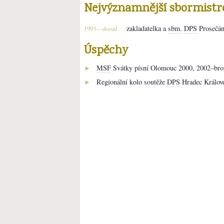
Nejvýznamnější sbormistr
zakladatelka a
sbm.
DPS
Prosečán
1993—dosud
Úspěchy
MSF
Svátky písní Olomouc 2000, 2002–bron
►
Regionální kolo soutěže
DPS
Hradec Králov
►