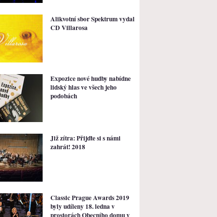
Alikvotní sbor Spektrum vydal
CD Villarosa
Expozice nové hudby nabídne
lidský hlas ve všech jeho
podobách
Již zítra: Přijďte si s námi
zahrát! 2018
Classic Prague Awards 2019
byly udíleny 18. ledna v
prostorách Obecního domu v