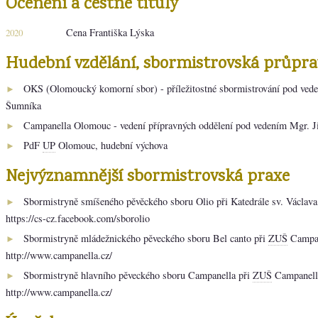
Ocenění a čestné tituly
Cena Františka Lýska
2020
Hudební vzdělání, sbormistrovská průpra
OKS (Olomoucký komorní sbor) - příležitostné sbormistrování pod ve
►
Šumníka
Campanella Olomouc - vedení přípravných oddělení pod vedením Mgr. J
►
PdF
UP
Olomouc, hudební výchova
►
Nejvýznamnější sbormistrovská praxe
Sbormistryně smíšeného pěvěckého sboru Olio při Katedrále sv. Václav
►
https://cs-cz.facebook.com/sborolio
Sbormistryně mládežnického pěveckého sboru Bel canto při
ZUŠ
Campan
►
http://www.campanella.cz/
Sbormistryně hlavního pěveckého sboru Campanella při
ZUŠ
Campanell
►
http://www.campanella.cz/