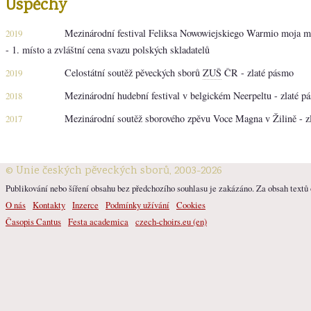
Úspěchy
Mezinárodní festival Feliksa Nowowiejskiego Warmio moja mi
2019
- 1. místo a zvláštní cena svazu polských skladatelů
Celostátní soutěž pěveckých sborů
ZUŠ
ČR - zlaté pásmo
2019
Mezinárodní hudební festival v belgickém Neerpeltu - zlaté p
2018
Mezinárodní soutěž sborového zpěvu Voce Magna v Žilině - z
2017
© Unie českých pěveckých sborů, 2003-2026
Publikování nebo šíření obsahu bez předchozího souhlasu je zakázáno. Za obsah textů o
O nás
Kontakty
Inzerce
Podmínky užívání
Cookies
Časopis Cantus
Festa academica
czech-choirs.eu (en)