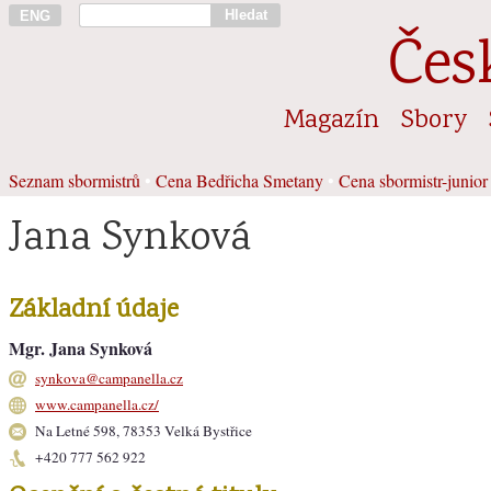
Hledat
ENG
Čes
Magazín
Sbory
Seznam sbormistrů
•
Cena Bedřicha Smetany
•
Cena sbormistr-junior
Jana Synková
Základní údaje
Mgr. Jana Synková
synkova@campanella.cz
www.campanella.cz/
Na Letné 598, 78353 Velká Bystřice
+420
777 562 922