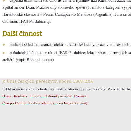
úspěšná účast na MSS: Chorus camera Rychnov nad Kněžnou, Akademic
►
Spittal an der Drau, Pražské dny sborového zpěvu (1. místo v kategorii vysp
Harantovské slavnosti v Pecce, Cantapueblo Mendoza (Argentina), Jaro se o
Cidlinou,
IFAS
Pardubice aj.
Další činnost
hudební skladatel, aranžér elektro–akustické hudby, práce v nahrávacích 
►
pořadatelská činnost v rámci
IFAS
Pardubice; lektor sbormistrovských s
►
ateliérů (např. Bohemia cantat)
© Unie českých pěveckých sborů, 2003-2026
Publikování nebo šíření obsahu bez předchozího souhlasu je zakázáno. Za obsah textů o
O nás
Kontakty
Inzerce
Podmínky užívání
Cookies
Časopis Cantus
Festa academica
czech-choirs.eu (en)