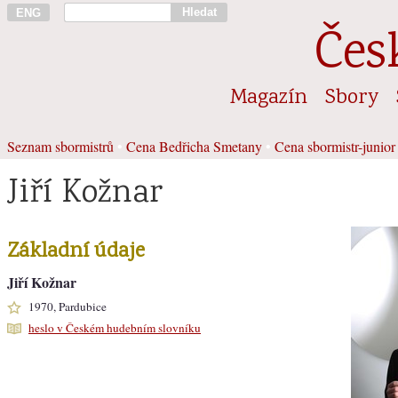
Hledat
ENG
Čes
Magazín
Sbory
Seznam sbormistrů
•
Cena Bedřicha Smetany
•
Cena sbormistr-junior
Jiří Kožnar
Základní údaje
Jiří Kožnar
1970, Pardubice
heslo v Českém hudebním slovníku