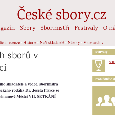
České sbory.cz
gazín
Sbory
Sbormistři
Festivaly
O n
ie a recenze
•
Historie
•
Naši skladatelé
•
Názory
•
Videoarchiv
h sborů v
Festivaly
Setk
ci
Prohlédněte s
ího skladatele a vědce, sbormistra
ckého rodáka Dr. Josefa Plavce se
Heřmanově Městci
VII. SETKÁNÍ