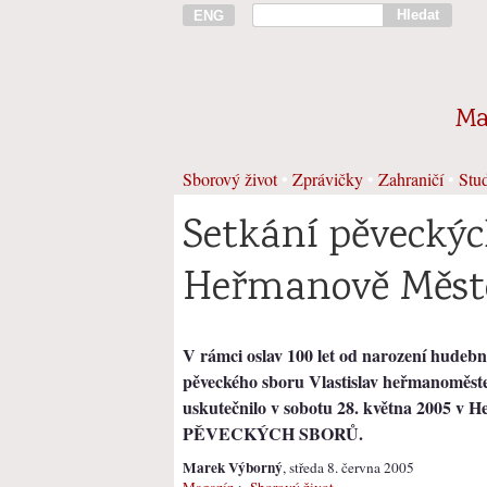
Hledat
ENG
Ma
Sborový život
•
Zprávičky
•
Zahraničí
•
Stud
Setkání pěveckýc
Heřmanově Měst
V rámci oslav 100 let od narození hudebn
pěveckého sboru Vlastislav heřmanoměste
uskutečnilo v sobotu 28. května 2005 v 
PĚVECKÝCH SBORŮ
.
Marek Výborný
, středa 8. června 2005
Magazín
>
Sborový život