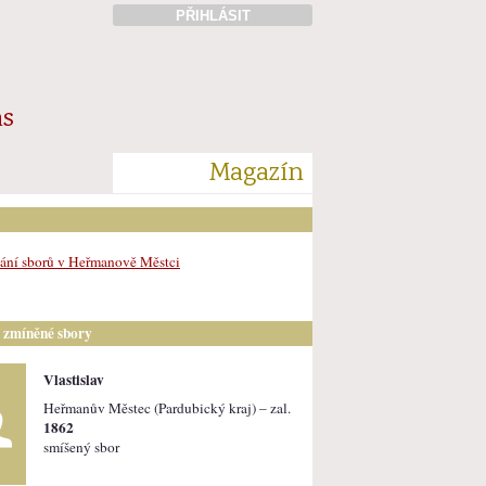
PŘIHLÁSIT
ás
Magazín
ání sborů v Heřmanově Městci
i zmíněné sbory
Vlastislav
Heřmanův Městec (Pardubický kraj) – zal.
1862
smíšený sbor