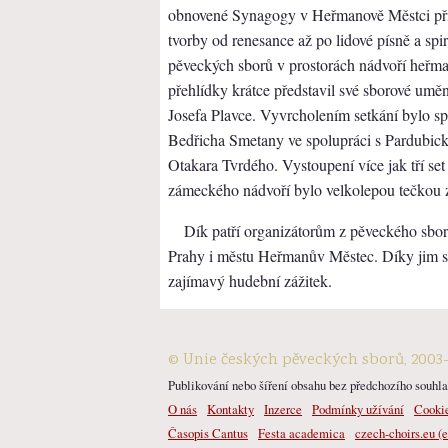
obnovené Synagogy v Heřmanově Městci při
tvorby od renesance až po lidové písně a spi
pěveckých sborů v prostorách nádvoří heř
přehlídky krátce představil své sborové umě
Josefa Plavce. Vyvrcholením setkání bylo s
Bedřicha Smetany ve spolupráci s Pardubi
Otakara Tvrdého. Vystoupení více jak tří s
zámeckého nádvoří bylo velkolepou tečkou 
Dík patří organizátorům z pěveckého sbo
Prahy i městu Heřmanův Městec. Díky jim s
zajímavý hudební zážitek.
© Unie českých pěveckých sborů, 2003
Publikování nebo šíření obsahu bez předchozího souhlas
O nás
Kontakty
Inzerce
Podmínky užívání
Cooki
Časopis Cantus
Festa academica
czech-choirs.eu (e