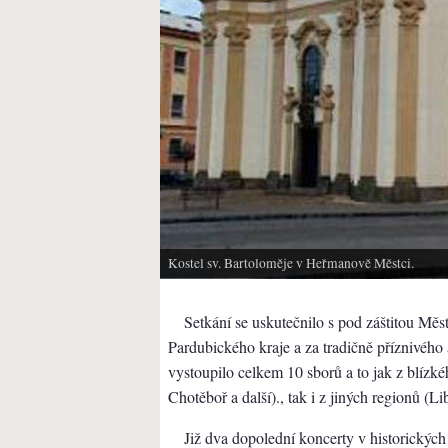
Kostel sv. Bartoloměje v Heřmanově Městci.
Setkání se uskutečnilo s pod záštitou M
Pardubického kraje a za tradičně příznivého 
vystoupilo celkem 10 sborů a to jak z blízk
Chotěboř a další)., tak i z jiných regionů (
Již dva dopolední koncerty v historických