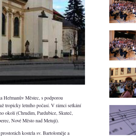
ěsta Heřmanův Městec, s podporou
až tropicky letního počasí. V rámci setkání
ého okolí (Chrudim, Pardubice, Skuteč,
Liberec, Nové Město nad Metují).
 prostorách kostela sv. Bartoloměje a