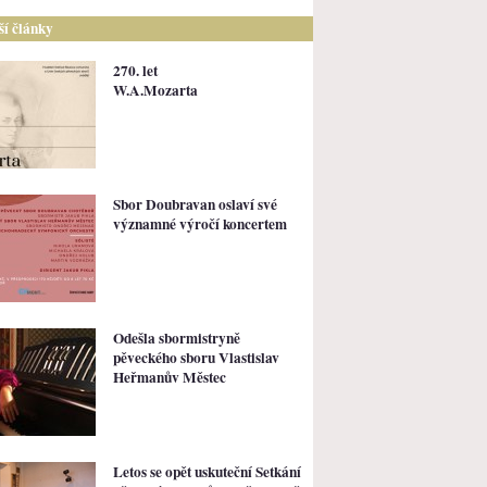
lší články
270. let
W.A.Mozarta
Sbor Doubravan oslaví své
významné výročí koncertem
Odešla sbormistryně
pěveckého sboru Vlastislav
Heřmanův Městec
Letos se opět uskuteční Setkání