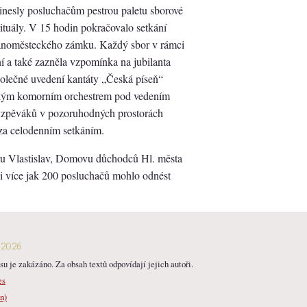
nesly posluchačům pestrou paletu sborové
rituály. V 15 hodin pokračovalo setkání
manoměsteckého zámku. Každý sbor v rámci
ní a také zazněla vzpomínka na jubilanta
polečné uvedení kantáty „Česká píseň“
ckým komorním orchestrem pod vedením
et zpěváků v pozoruhodných prostorách
za celodenním setkáním.
ru Vlastislav, Domovu důchodců Hl. města
i více jak 200 posluchačů mohlo odnést
-2026
u je zakázáno. Za obsah textů odpovídají jejich autoři.
es
n)