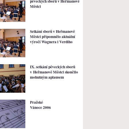
pěveckých sborů v Heřmanově
Městci
Setkání sborů v Heřmanově
Městci připomnělo aktuální
výročí Wagnera i Verdiho
IX. setkání pěveckých sborů
v Heřmanově Městci skončilo
mohutným aplausem
Pražské
Vánoce 2006