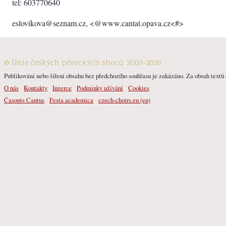
tel: 603770640
eslovikova@seznam.cz, <@www.cantat.opava.cz<#>
© Unie českých pěveckých sborů, 2003-2026
Publikování nebo šíření obsahu bez předchozího souhlasu je zakázáno. Za obsah textů o
O nás
Kontakty
Inzerce
Podmínky užívání
Cookies
Časopis Cantus
Festa academica
czech-choirs.eu (en)