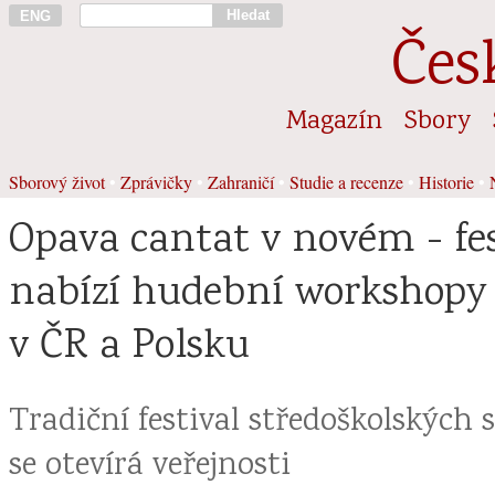
Hledat
ENG
Čes
Magazín
Sbory
Sborový život
•
Zprávičky
•
Zahraničí
•
Studie a recenze
•
Historie
•
Opava cantat v novém - fes
nabízí hudební workshopy 
v ČR a Polsku
Tradiční festival středoškolských 
se otevírá veřejnosti