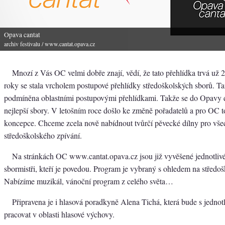
Opava cantat
archiv festivalu
/ www.cantat.opava.cz
Mnozí z Vás OC velmi dobře znají, vědí, že tato přehlídka trvá už 22
roky se stala vrcholem postupové přehlídky středoškolských sborů. T
podmíněna oblastními postupovými přehlídkami. Takže se do Opavy d
nejlepší sbory. V letošním roce došlo ke změně pořadatelů a pro OC
koncepce. Chceme zcela nově nabídnout tvůrčí pěvecké dílny pro vš
středoškolského zpívání.
Na stránkách OC www.cantat.opava.cz jsou již vyvěšené jednotliv
sbormistři, kteří je povedou. Program je vybraný s ohledem na středo
Nabízíme muzikál, vánoční program z celého světa…
Připravena je i hlasová poradkyně Alena Tichá, která bude s jedn
pracovat v oblasti hlasové výchovy.