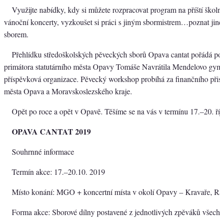
Využijte nabídky, kdy si můžete rozpracovat program na příští školn
vánoční koncerty, vyzkoušet si práci s jiným sbormistrem…poznat jiné
sborem.
Přehlídku středoškolských pěveckých sborů Opava cantat pořádá po
primátora statutárního města Opavy Tomáše Navrátila Mendelovo g
příspěvková organizace. Pěvecký workshop probíhá za finančního přis
města Opava a Moravskoslezského kraje.
Opět po roce a opět v Opavě. Těšíme se na vás v termínu 17.–20. ř
OPAVA CANTAT 2019
Souhrnné informace
Termín akce: 17.–20.10. 2019
Místo konání: MGO + koncertní místa v okolí Opavy – Kravaře, R
Forma akce: Sborové dílny postavené z jednotlivých zpěváků všech