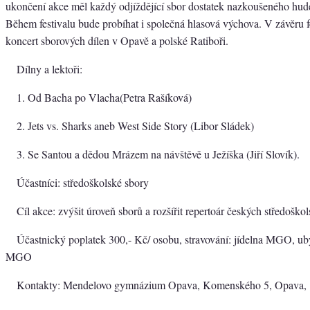
ukončení akce měl každý odjíždějící sbor dostatek nazkoušeného hud
Během festivalu bude probíhat i společná hlasová výchova. V závěru f
koncert sborových dílen v Opavě a polské Ratiboři.
Dílny a lektoři:
1. Od Bacha po Vlacha(Petra Rašíková)
2. Jets vs. Sharks aneb West Side Story (Libor Sládek)
3. Se Santou a dědou Mrázem na návštěvě u Ježíška (Jiří Slovík).
Účastníci: středoškolské sbory
Cíl akce: zvýšit úroveň sborů a rozšířit repertoár českých středoško
Účastnický poplatek 300,- Kč/ osobu, stravování: jídelna MGO, uby
MGO
Kontakty: Mendelovo gymnázium Opava, Komenského 5, Opava,