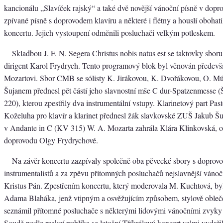
kancionálu „Slavíček rajský“ a také dvě novější vánoční písně v dopr
zpívané písně s doprovodem klavíru a některé i flétny a houslí obohat
koncertu. Jejich vystoupení odměnili posluchači velkým potleskem.
Skladbou J. F. N. Segera Christus nobis natus est se taktovky sbo
dirigent Karol Frydrych. Tento programový blok byl věnován předev
Mozartovi. Sbor CMB se sólisty K. Jirákovou, K. Dvořákovou, O. M
Šujanem přednesl pět částí jeho slavnostní mše C dur-Spatzenmesse 
220), kterou zpestřily dva instrumentální vstupy. Klarinetový part Past
Koželuha pro klavír a klarinet přednesl žák slavkovské ZUŠ Jakub Šuj
v Andante in C (KV 315) W. A. Mozarta zahrála Klára Klinkovská, ob
doprovodu Olgy Frydrychové.
Na závěr koncertu zazpívaly společně oba pěvecké sbory s dopro
instrumentalistů a za zpěvu přítomných posluchačů nejslavnější vánoč
Kristus Pán. Zpestřením koncertu, který moderovala M. Kuchtová, by
Adama Blaháka, jenž vtipným a osvěžujícím způsobem, stylově obleče
seznámil přítomné posluchače s některými lidovými vánočními zvyky
Soudě podle reakcí publika se letošní Tříkrálový koncert velmi vydařil