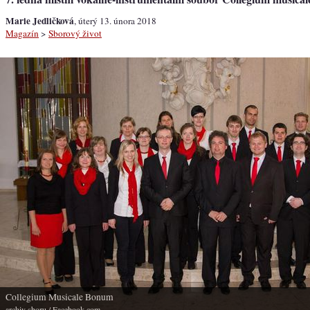
Marie Jedličková
, úterý 13. února 2018
Magazín
>
Sborový život
Collegium Musicale Bonum
archiv sboru
/ Facebook.com