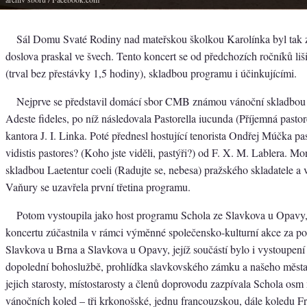
Sál Domu Svaté Rodiny nad mateřskou školkou Karolínka byl tak 
doslova praskal ve švech. Tento koncert se od předchozích ročníků li
(trval bez přestávky 1,5 hodiny), skladbou programu i účinkujícími.
Nejprve se představil domácí sbor CMB známou vánoční skladbou
Adeste fideles, po níž následovala Pastorella iucunda (Příjemná pasto
kantora J. I. Linka. Poté přednesl hostující tenorista Ondřej Múčka p
vidistis pastores? (Koho jste viděli, pastýři?) od F. X. M. Lablera. M
skladbou Laetentur coeli (Radujte se, nebesa) pražského skladatele a 
Vaňury se uzavřela první třetina programu.
Potom vystoupila jako host programu Schola ze Slavkova u Opavy, 
koncertu zúčastnila v rámci výměnné společensko-kulturní akce za p
Slavkova u Brna a Slavkova u Opavy, jejíž součástí bylo i vystoupení
dopolední bohoslužbě, prohlídka slavkovského zámku a našeho města
jejich starosty, místostarosty a členů doprovodu zazpívala Schola o
vánočních koled – tři krkonošské, jednu francouzskou, dále koledu Fr.