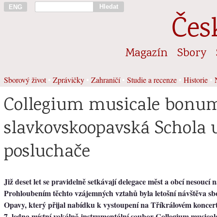
Hledat
ENG
Čes
Magazín
Sbory
Sborový život
•
Zprávičky
•
Zahraničí
•
Studie a recenze
•
Historie
•
Collegium musicale bonu
slavkovskoopavská Schola 
posluchače
Již deset let se pravidelně setkávají delegace měst a obcí nesoucí 
Prohloubením těchto vzájemných vztahů byla letošní návštěva sb
Opavy, který přijal nabídku k vystoupení na Tříkrálovém koncer
7. ledna místní vokálně-instrumentální soubor Collegium music