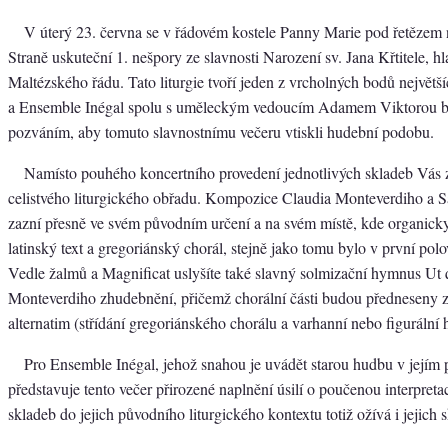
V úterý 23. června se v řádovém kostele Panny Marie pod řetězem
Straně uskuteční 1. nešpory ze slavnosti Narození sv. Jana Křtitele, h
Maltézského řádu. Tato liturgie tvoří jeden z vrcholných bodů největš
a Ensemble Inégal spolu s uměleckým vedoucím Adamem Viktorou by
pozváním, aby tomuto slavnostnímu večeru vtiskli hudební podobu.
Namísto pouhého koncertního provedení jednotlivých skladeb Vás 
celistvého liturgického obřadu. Kompozice Claudia Monteverdiho a 
zazní přesně ve svém původním určení a na svém místě, kde organicky
latinský text a gregoriánský chorál, stejně jako tomu bylo v první polov
Vedle žalmů a Magnificat uslyšíte také slavný solmizační hymnus Ut q
Monteverdiho zhudebnění, přičemž chorální části budou předneseny
alternatim (střídání gregoriánského chorálu a varhanní nebo figurální 
Pro Ensemble Inégal, jehož snahou je uvádět starou hudbu v jejím
představuje tento večer přirozené naplnění úsilí o poučenou interpret
skladeb do jejich původního liturgického kontextu totiž ožívá i jejic