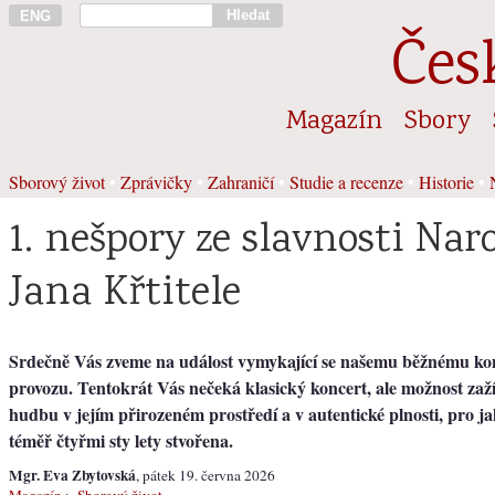
Hledat
ENG
Čes
Magazín
Sbory
Sborový život
•
Zprávičky
•
Zahraničí
•
Studie a recenze
•
Historie
•
1. nešpory ze slavnosti Naro
Jana Křtitele
Srdečně Vás zveme na událost vymykající se našemu běžnému k
provozu. Tentokrát Vás nečeká klasický koncert, ale možnost zaž
hudbu v jejím přirozeném prostředí a v autentické plnosti, pro j
téměř čtyřmi sty lety stvořena.
Mgr. Eva Zbytovská
, pátek 19. června 2026
Magazín
>
Sborový život