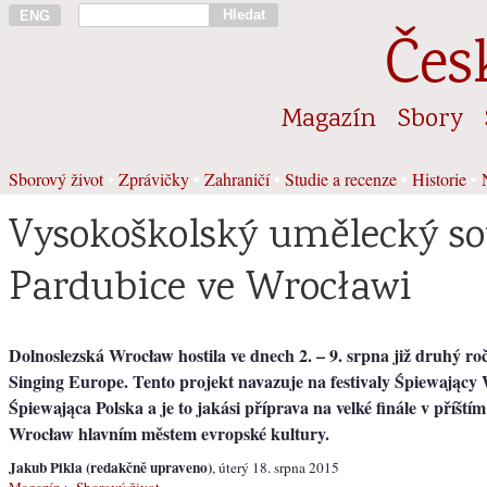
Hledat
ENG
Čes
Magazín
Sbory
Sborový život
•
Zprávičky
•
Zahraničí
•
Studie a recenze
•
Historie
•
Vysokoškolský umělecký s
Pardubice ve Wrocławi
Dolnoslezská Wrocław hostila ve dnech 2. – 9. srpna již druhý roč
Singing Europe. Tento projekt navazuje na festivaly Śpiewający
Śpiewająca Polska a je to jakási příprava na velké finále v příští
Wrocław hlavním městem evropské kultury.
Jakub Pikla (redakčně upraveno)
, úterý 18. srpna 2015
Magazín
>
Sborový život