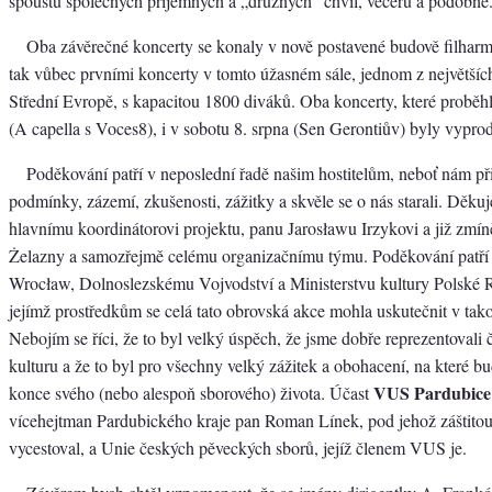
spoustu společných příjemných a „družných“ chvil, večerů a podobně
Oba závěrečné koncerty se konaly v nově postavené budově filhar
tak vůbec prvními koncerty v tomto úžasném sále, jednom z největšíc
Střední Evropě, s kapacitou 1800 diváků. Oba koncerty, které proběhl
(A capella s Voces8), i v sobotu 8. srpna (Sen Gerontiův) byly vypro
Poděkování patří v neposlední řadě našim hostitelům, neboť nám při
podmínky, zázemí, zkušenosti, zážitky a skvěle se o nás starali. Děku
hlavnímu koordinátorovi projektu, panu Jarosławu Irzykovi a již zm
Żelazny a samozřejmě celému organizačnímu týmu. Poděkování patří
Wrocław, Dolnoslezskému Vojvodství a Ministerstvu kultury Polské 
jejímž prostředkům se celá tato obrovská akce mohla uskutečnit v tak
Nebojím se říci, že to byl velký úspěch, že jsme dobře reprezentovali
kulturu a že to byl pro všechny velký zážitek a obohacení, na které 
VUS Pardubice
konce svého (nebo alespoň sborového) života. Účast
vícehejtman Pardubického kraje pan Roman Línek, pod jehož záštito
vycestoval, a Unie českých pěveckých sborů, jejíž členem VUS je.