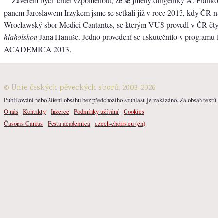
Závěrem bych chtěl vzpomenout, že se jmény dirigentky A. Frank
panem Jarosławem Irzykem jsme se setkali již v roce 2013, kdy ČR na
Wroclawský sbor Medici Cantantes, se kterým VUS provedl v ČR čty
hlaholskou
Jana Hanuše. Jedno provedení se uskutečnilo v program
ACADEMICA 2013.
© Unie českých pěveckých sborů, 2003-2026
Publikování nebo šíření obsahu bez předchozího souhlasu je zakázáno. Za obsah textů o
O nás
Kontakty
Inzerce
Podmínky užívání
Cookies
Časopis Cantus
Festa academica
czech-choirs.eu (en)