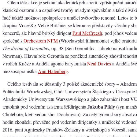
Cílem této akce je setkání akademických sborů, zpřístupnění nároč
klasické oratorní a a capellové tvorby mladým zpěvákům a také divák
řadě taktéž možnost spolupráce s umělci světového renomé. Letos to b
skupina Voces8 z Velké Británie, se kterou se představily všechny s
koncertě, ale hlavně britský dirigent
Paul McCreesh
, pod jehož veden
společně s
Orchestrem NFM
(Wrocławská filharmonie) velké orator
The dream of Gerontius
, op. 38 (Sen Gerontiův – libreto napsal kardi
Newman). Hlavní role Gerontia se poněkud autenticky zhostil tenoris
v rolích Kněze a Anděla agonie barytonista
Neal Davies
a Anděla šv
mezzosopranistka
Ann Halenberg
.
Celého festivalu se účastnily 3 polské akademické sbory – Akadem
Politechniki Wrocławskej, Chór Uniwersytetu Śląskiego v Cieszynie
VU
Akademicky Uniwersytetu Warszawskiego a jako zahraniční host
Jakuba Pikly
tentokrát pod vedením asistenta šéfdirigenta
(syn manže
Chotěboře, kteří vedou sbor Doubravan). Za celý týden sbory absolv
hodin zkoušek, převážně pod vedením dirigentky a umělecké vedou
2016, paní Agnieszky Franków-Żelazny a workshopů s Voces8; samo