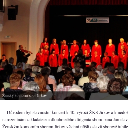
Ženský komorní sbor Jirkov
Důvodem byl slavnostní koncert k 40. výročí ŽKS Jirkov a k nedo
narozeninám zakladatele a dlouholetého dirigenta sboru pana Jaroslav
Ženským komorním sborem Jirkov všichni přišli oslavit sborové jubi