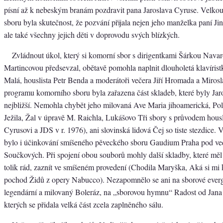
písní až k nebeským branám pozdravit pana Jaroslava Cyruse. Velkou
sboru byla skutečnost, že pozvání přijala nejen jeho manželka paní Ji
ale také všechny jejich děti v doprovodu svých blízkých.
Zvládnout úkol, který si komorní sbor s dirigentkami Šárkou Nav
Martincovou předsevzal, obětavě pomohla naplnit dlouholetá klavíris
Malá, houslista Petr Benda a moderátoři večera Jiří Hromada a Mirosl
programu komorního sboru byla zařazena část skladeb, které byly Jar
nejbližší. Nemohla chybět jeho milovaná Ave Maria jihoamerická, Pol
Ježila, Žal v úpravě M. Raichla, Lukášovo Tři sbory s průvodem housl
Cyrusovi a JDS v r. 1976), ani slovinská lidová Čej so tiste stezdice
bylo i účinkování smíšeného pěveckého sboru Gaudium Praha pod v
Součkových. Při spojení obou souborů mohly další skladby, které měl
tolik rád, zaznít ve smíšeném provedení (Chodila Maryška, Aká si mi k
pochod Židů z opery Nabucco). Nezapomnělo se ani na sborové ever
legendární a milovaný Boleráz, na „sborovou hymnu“ Radost od Jana
kterých se přidala velká část zcela zaplněného sálu.