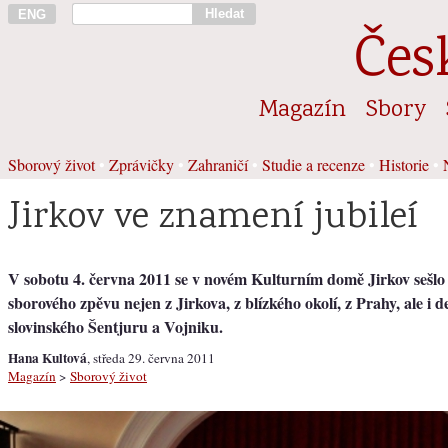
Hledat
ENG
Čes
Magazín
Sbory
Sborový život
•
Zprávičky
•
Zahraničí
•
Studie a recenze
•
Historie
•
Jirkov ve znamení jubileí
V sobotu 4. června 2011 se v novém Kulturním domě Jirkov sešl
sborového zpěvu nejen z Jirkova, z blízkého okolí, z Prahy, ale i d
slovinského Šentjuru a Vojniku.
Hana Kultová
, středa 29. června 2011
Magazín
>
Sborový život