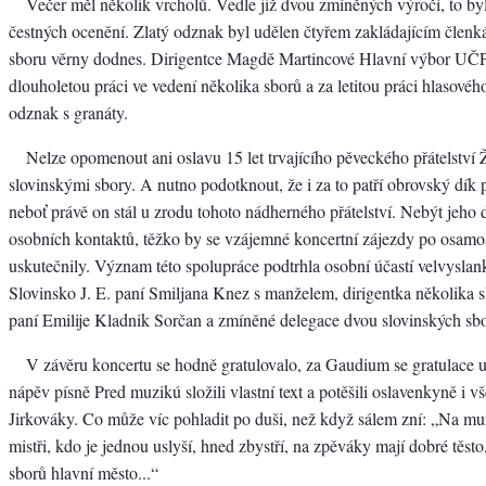
Večer měl několik vrcholů. Vedle již dvou zmíněných výročí, to by
čestných ocenění. Zlatý odznak byl udělen čtyřem zakládajícím členká
sboru věrny dodnes. Dirigentce Magdě Martincové Hlavní výbor UČP
dlouholetou práci ve vedení několika sborů a za letitou práci hlasové
odznak s granáty.
Nelze opomenout ani oslavu 15 let trvajícího pěveckého přátelství
slovinskými sbory. A nutno podotknout, že i za to patří obrovský dík
neboť právě on stál u zrodu tohoto nádherného přátelství. Nebýt jeho 
osobních kontaktů, těžko by se vzájemné koncertní zájezdy po osamo
uskutečnily. Význam této spolupráce podtrhla osobní účastí velvysla
Slovinsko J. E. paní Smiljana Knez s manželem, dirigentka několika 
paní Emilije Kladnik Sorčan a zmíněné delegace dvou slovinských sb
V závěru koncertu se hodně gratulovalo, za Gaudium se gratulace uj
nápěv písně Pred muzikú složili vlastní text a potěšili oslavenkyně i 
Jirkováky. Co může víc pohladit po duši, než když sálem zní: „Na muz
mistři, kdo je jednou uslyší, hned zbystří, na zpěváky mají dobré těsto, 
sborů hlavní město...“