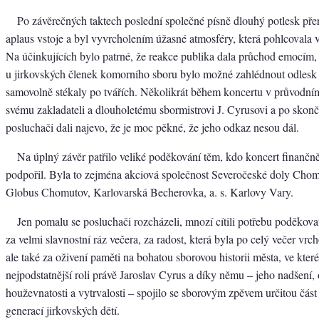
Po závěrečných taktech poslední společné písně dlouhý potlesk pře
aplaus vstoje a byl vyvrcholením úžasné atmosféry, která pohlcovala 
Na účinkujících bylo patrné, že reakce publika dala průchod emocím,
u jirkovských členek komorního sboru bylo možné zahlédnout odlesk s
samovolně stékaly po tvářích. Několikrát během koncertu v průvodní
svému zakladateli a dlouholetému sbormistrovi J. Cyrusovi a po skonč
posluchači dali najevo, že je moc pěkné, že jeho odkaz nesou dál.
Na úplný závěr patřilo veliké poděkování těm, kdo koncert finančně
podpořil. Byla to zejména akciová společnost Severočeské doly Chomu
Globus Chomutov, Karlovarská Becherovka, a. s. Karlovy Vary.
Jen pomalu se posluchači rozcházeli, mnozí cítili potřebu poděkovat
za velmi slavnostní ráz večera, za radost, která byla po celý večer vrc
ale také za oživení paměti na bohatou sborovou historii města, ve které
nejpodstatnější roli právě Jaroslav Cyrus a díky němu – jeho nadšení, 
houževnatosti a vytrvalosti – spojilo se sborovým zpěvem určitou část
generací jirkovských dětí.