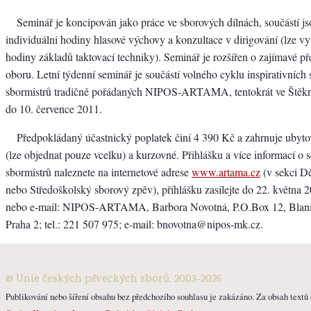
Seminář je koncipován jako práce ve sborových dílnách, součástí jso
individuální hodiny hlasové výchovy a konzultace v dirigování (lze vy
hodiny základů taktovací techniky). Seminář je rozšířen o zajímavé př
oboru. Letní týdenní seminář je součástí volného cyklu inspirativníc
sbormistrů tradičně pořádaných NIPOS-ARTAMA, tentokrát ve Štěkni
do 10. července 2011.
Předpokládaný účastnický poplatek činí 4 390 Kč a zahrnuje ubytov
(lze objednat pouze vcelku) a kurzovné. Přihlášku a více informací o
sbormistrů naleznete na internetové adrese
www.artama.cz
(v sekci D
nebo Středoškolský sborový zpěv), přihlášku zasílejte do 22. května 
nebo e-mail: NIPOS-ARTAMA, Barbora Novotná, P.O.Box 12, Blani
Praha 2; tel.: 221 507 975; e-mail: bnovotna@nipos-mk.cz.
© Unie českých pěveckých sborů, 2003-2026
Publikování nebo šíření obsahu bez předchozího souhlasu je zakázáno. Za obsah textů o