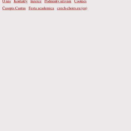
O nás
Kontakty
Inzerce
Podmínky užívání
Cookies
Časopis Cantus
Festa academica
czech-choirs.eu (en)