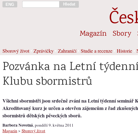
Hledat
ENG
Čes
Magazín
Sbory
Sborový život
•
Zprávičky
•
Zahraničí
•
Studie a recenze
•
Historie
•
Pozvánka na Letní týdenn
Klubu sbormistrů
Všichni sbormistři jsou srdečně zváni na Letní týdenní seminář 
Akreditovaný kurz je určen a otevřen zájemcům z řad zkušených 
sbormistrů dětských pěveckých sborů.
Barbora Novotná
, pondělí 9. května 2011
Magazín
>
Sborový život