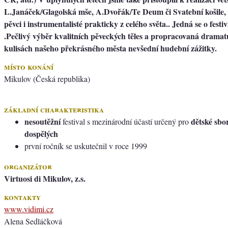
L.Janáček/Glagolská mše, A.Dvořák/Te Deum či Svatební košile, 
pěvci i instrumentalisté prakticky z celého světa.. Jedná se o fest
.Pečlivý výběr kvalitních pěveckých těles a propracovaná dramatur
kulisách našeho překrásného města nevšední hudební zážitky.
místo konání
Mikulov (Česká republika)
základní charakteristika
nesoutěžní
dětské sbo
festival s mezinárodní účastí určený pro
dospělých
první ročník se uskutečnil v roce 1999
organizátor
Virtuosi di Mikulov, z.s.
kontakty
www.vidimi.cz
Alena Sedláčková