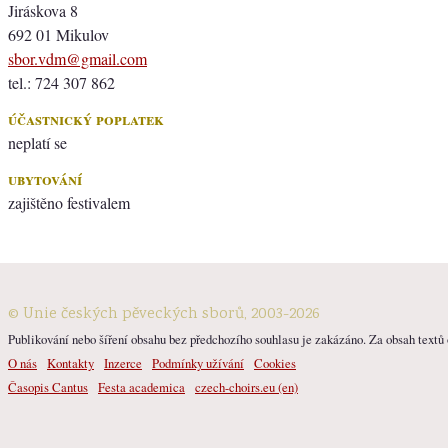
Jiráskova 8
692 01 Mikulov
sbor.vdm@gmail.com
tel.: 724 307 862
účastnický poplatek
neplatí se
ubytování
zajištěno festivalem
© Unie českých pěveckých sborů, 2003-2026
Publikování nebo šíření obsahu bez předchozího souhlasu je zakázáno. Za obsah textů o
O nás
Kontakty
Inzerce
Podmínky užívání
Cookies
Časopis Cantus
Festa academica
czech-choirs.eu (en)