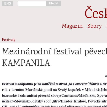
Hledat
ENG
Čes
Magazín
Sbory
Festivaly
Mezinárodní festival pěve
KAMPANILA
a
Festival Kampanila je nesoutěžní festival ,bez omezení žánru a d
rok v termínu Mariánské pouti na Svatý kopeček v Mikulově.Jeho
tuzemské i zahraniční pěvecké sbory(Cantemus/Maďarsko, Spevá
učitelov/Slovensko, dětský sbor Jitro/Hradec Králové, Pěvecké sd
ČR, atd.) V uplynulých letech jsme také přistoupili k realizaci vět