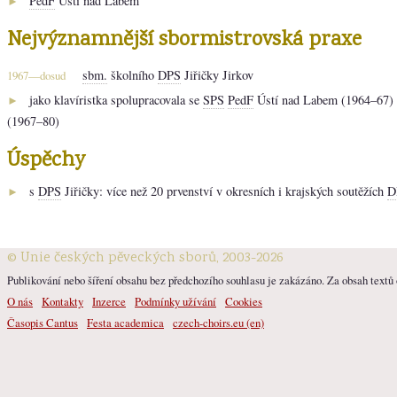
PedF
Ústí nad Labem
►
Nejvýznamnější sbormistrovská praxe
sbm.
školního
DPS
Jiřičky Jirkov
1967—dosud
jako klavíristka spolupracovala se
SPS
PedF
Ústí nad Labem (1964–67)
►
(1967–80)
Úspěchy
s
DPS
Jiřičky: více než 20 prvenství v okresních i krajských soutěžích
D
►
© Unie českých pěveckých sborů, 2003-2026
Publikování nebo šíření obsahu bez předchozího souhlasu je zakázáno. Za obsah textů o
O nás
Kontakty
Inzerce
Podmínky užívání
Cookies
Časopis Cantus
Festa academica
czech-choirs.eu (en)