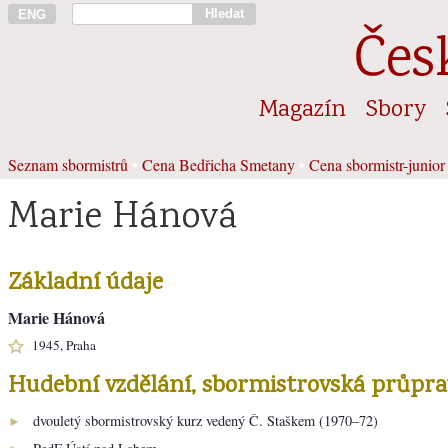
Hledat
ENG
Čes
Magazín
Sbory
Seznam sbormistrů
•
Cena Bedřicha Smetany
•
Cena sbormistr-junior
Marie Hánová
Základní údaje
Marie Hánová
1945, Praha
Hudební vzdělání, sbormistrovská průpra
dvouletý sbormistrovský kurz vedený Č. Staškem (1970–72)
►