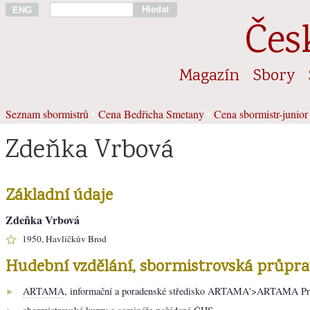
Hledat
ENG
Čes
Magazín
Sbory
Seznam sbormistrů
•
Cena Bedřicha Smetany
•
Cena sbormistr-junior
Zdeňka Vrbová
Základní údaje
Zdeňka Vrbová
1950, Havlíčkův Brod
Hudební vzdělání, sbormistrovská průpra
ARTAMA
, informační a poradenské středisko ARTAMA'>ARTAMA Pr
►