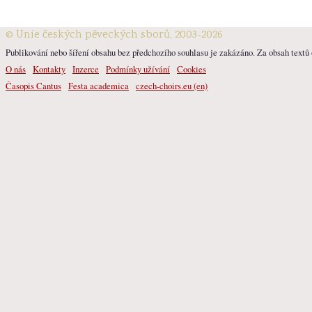
© Unie českých pěveckých sborů, 2003-2026
Publikování nebo šíření obsahu bez předchozího souhlasu je zakázáno. Za obsah textů o
O nás
Kontakty
Inzerce
Podmínky užívání
Cookies
Časopis Cantus
Festa academica
czech-choirs.eu (en)