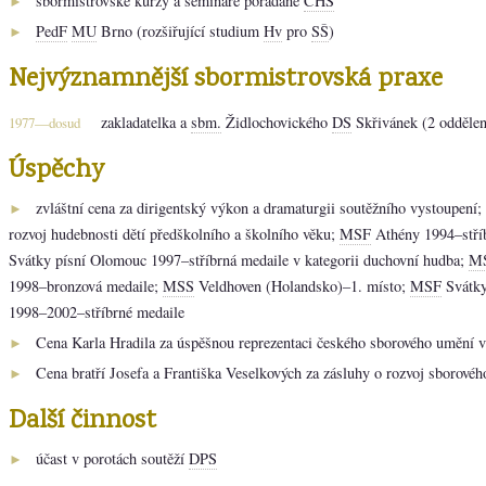
sbormistrovské kurzy a semináře pořádané
ČHS
►
PedF
MU
Brno (rozšiřující studium
Hv
pro
SŠ
)
►
Nejvýznamnější sbormistrovská praxe
zakladatelka a
sbm.
Židlochovického
DS
Skřivánek (2 oddělen
1977—dosud
Úspěchy
zvláštní cena za dirigentský výkon a dramaturgii soutěžního vystoupení;
►
rozvoj hudebnosti dětí předškolního a školního věku;
MSF
Athény 1994–stří
Svátky písní Olomouc 1997–stříbrná medaile v kategorii duchovní hudba;
M
1998–bronzová medaile;
MSS
Veldhoven (Holandsko)–1. místo;
MSF
Svátky
1998–2002–stříbrné medaile
Cena Karla Hradila za úspěšnou reprezentaci českého sborového umění v
►
Cena bratří Josefa a Františka Veselkových za zásluhy o rozvoj sborové
►
Další činnost
účast v porotách soutěží
DPS
►