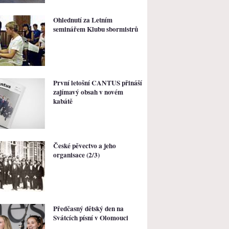
Ohlednutí za Letním
seminářem Klubu sbormistrů
První letošní CANTUS přináší
zajímavý obsah v novém
kabátě
České pěvectvo a jeho
organisace (2/3)
Předčasný dětský den na
Svátcích písní v Olomouci