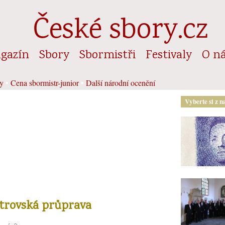
České sbory.cz
gazín
Sbory
Sbormistři
Festivaly
O n
y
•
Cena sbormistr-junior
•
Další národní ocenění
Vyberte si z n
strovská průprava