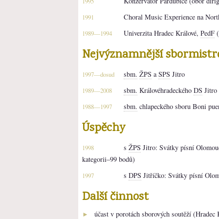
Konzervatoř Pardubice (obor diri
1995
Choral Music Experience na North
1991
Univerzita Hradec Králové,
PedF
(
1989—1994
Nejvýznamnější sbormistr
sbm.
ŽPS
a
SPS
Jitro
1997—dosud
sbm.
Královéhradeckého
DS
Jitro
1989—2008
sbm.
chlapeckého sboru Boni puer
1988—1997
Úspěchy
s
ŽPS
Jitro: Svátky písní Olomouc
1998
kategorii–99 bodů)
s
DPS
Jitříčko: Svátky písní Olo
1997
Další činnost
účast v porotách sborových soutěží (Hradec
►