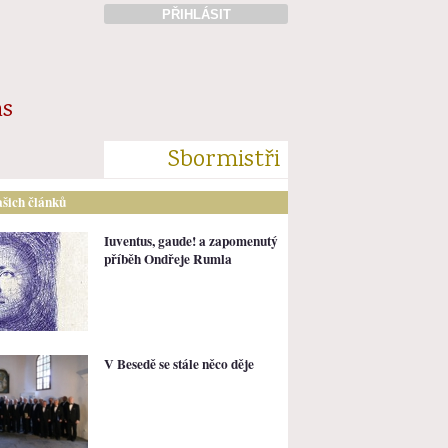
PŘIHLÁSIT
ás
Sbormistři
ašich článků
Iuventus, gaude! a zapomenutý
příběh Ondřeje Rumla
V Besedě se stále něco děje