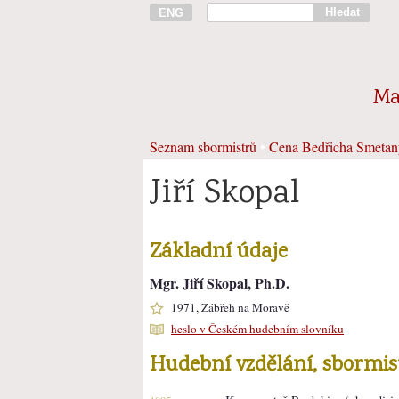
Hledat
ENG
Ma
Seznam sbormistrů
•
Cena Bedřicha Smetan
Jiří Skopal
Základní údaje
Mgr. Jiří Skopal, Ph.D.
1971, Zábřeh na Moravě
heslo v Českém hudebním slovníku
Hudební vzdělání, sbormi