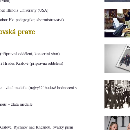
gování)
en Illinois University (USA)
obor Hv–pedagogika; sbormistrovství)
ovská praxe
 (přípravná oddělení, koncertní sbor)
i Hradec Králové (přípravná oddělení)
 – zlatá medaile (nejvyšší bodové hodnocení v
mouc – zlatá medaile
 Králové, Rychnov nad Kněžnou, Svátky písní