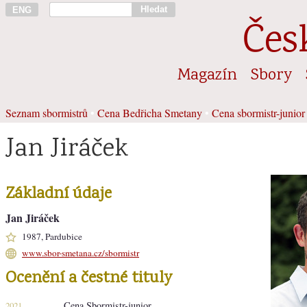
Hledat
ENG
Čes
Magazín
Sbory
Seznam sbormistrů
•
Cena Bedřicha Smetany
•
Cena sbormistr-junior
Jan Jiráček
Základní údaje
Jan Jiráček
1987, Pardubice
www.sbor-smetana.cz/sbormistr
Ocenění a čestné tituly
Cena Sbormistr-junior
2021