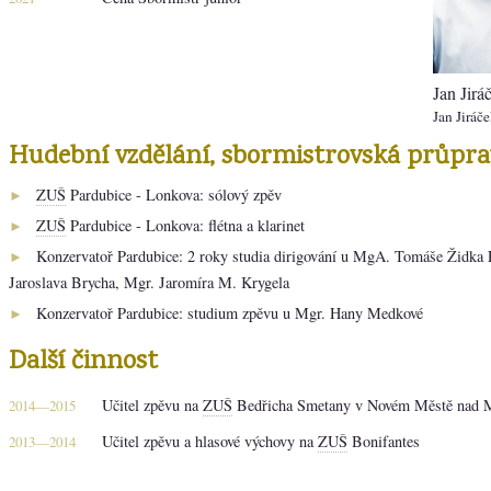
Jan Jirá
Jan Jiráč
Hudební vzdělání, sbormistrovská průpra
ZUŠ
Pardubice - Lonkova: sólový zpěv
►
ZUŠ
Pardubice - Lonkova: flétna a klarinet
►
Konzervatoř Pardubice: 2 roky studia dirigování u MgA. Tomáše Židka 
►
Jaroslava Brycha, Mgr. Jaromíra M. Krygela
Konzervatoř Pardubice: studium zpěvu u Mgr. Hany Medkové
►
Další činnost
Učitel zpěvu na
ZUŠ
Bedřicha Smetany v Novém Městě nad M
2014—2015
Učitel zpěvu a hlasové výchovy na
ZUŠ
Bonifantes
2013—2014