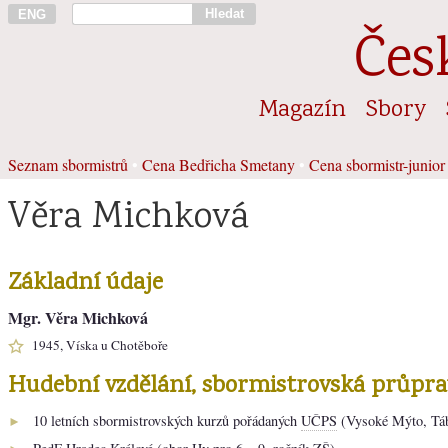
Hledat
ENG
Čes
Magazín
Sbory
Seznam sbormistrů
•
Cena Bedřicha Smetany
•
Cena sbormistr-junior
Věra Michková
Základní údaje
Mgr. Věra Michková
1945, Víska u Chotěboře
Hudební vzdělání, sbormistrovská průpra
10 letních sbormistrovských kurzů pořádaných
UČPS
(Vysoké Mýto, Tá
►