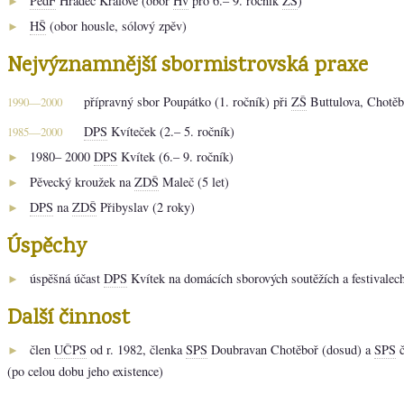
PedF
Hradec Králové (obor
Hv
pro 6.– 9. ročník
ZŠ
)
►
HŠ
(obor housle, sólový zpěv)
►
Nejvýznamnější sbormistrovská praxe
přípravný sbor Poupátko (1. ročník) při
ZŠ
Buttulova, Chotěb
1990—2000
DPS
Kvíteček (2.– 5. ročník)
1985—2000
1980– 2000
DPS
Kvítek (6.– 9. ročník)
►
Pěvecký kroužek na
ZDŠ
Maleč (5 let)
►
DPS
na
ZDŠ
Přibyslav (2 roky)
►
Úspěchy
úspěšná účast
DPS
Kvítek na domácích sborových soutěžích a festivalec
►
Další činnost
člen
UČPS
od r. 1982, členka
SPS
Doubravan Chotěboř (dosud) a
SPS
č
►
(po celou dobu jeho existence)