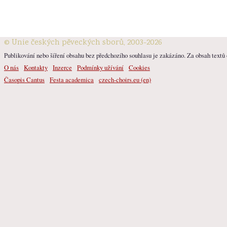
© Unie českých pěveckých sborů, 2003-2026
Publikování nebo šíření obsahu bez předchozího souhlasu je zakázáno. Za obsah textů o
O nás
Kontakty
Inzerce
Podmínky užívání
Cookies
Časopis Cantus
Festa academica
czech-choirs.eu (en)