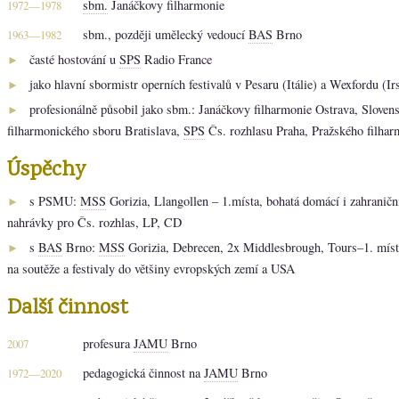
sbm.
Janáčkovy filharmonie
1972—1978
sbm., později umělecký vedoucí
BAS
Brno
1963—1982
časté hostování u
SPS
Radio France
►
jako hlavní sbormistr operních festivalů v Pesaru (Itálie) a Wexfordu (Ir
►
profesionálně působil jako sbm.: Janáčkovy filharmonie Ostrava, Sloven
►
filharmonického sboru Bratislava,
SPS
Čs. rozhlasu Praha, Pražského filha
Úspěchy
s PSMU:
MSS
Gorizia, Llangollen – 1.místa, bohatá domácí i zahraniční
►
nahrávky pro Čs. rozhlas, LP, CD
s
BAS
Brno:
MSS
Gorizia, Debrecen, 2x Middlesbrough, Tours–1. místa
►
na soutěže a festivaly do většiny evropských zemí a USA
Další činnost
profesura
JAMU
Brno
2007
pedagogická činnost na
JAMU
Brno
1972—2020