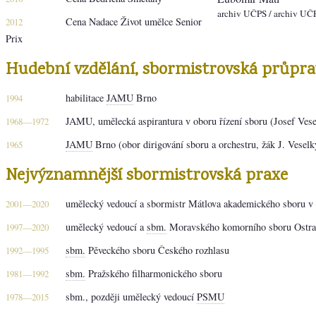
archiv UČPS
/ archiv UČ
Cena Nadace Život umělce Senior
2012
Prix
Hudební vzdělání, sbormistrovská průpra
habilitace
JAMU
Brno
1994
JAMU, umělecká aspirantura v oboru řízení sboru (Josef Vese
1968—1972
JAMU
Brno (obor dirigování sboru a orchestru, žák J. Vesel
1965
Nejvýznamnější sbormistrovská praxe
umělecký vedoucí a sbormistr Mátlova akademického sboru v
2001—2020
umělecký vedoucí a
sbm.
Moravského komorního sboru Ostra
1997—2020
sbm.
Pěveckého sboru Českého rozhlasu
1992—1995
sbm.
Pražského filharmonického sboru
1981—1992
sbm., později umělecký vedoucí
PSMU
1978—2015