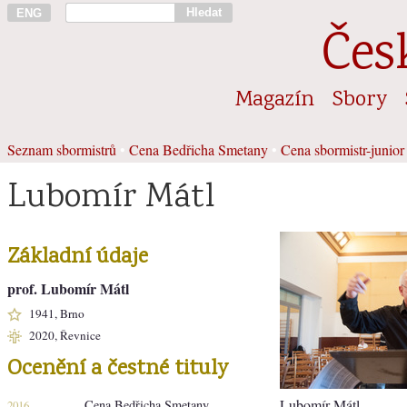
Hledat
ENG
Čes
Magazín
Sbory
Seznam sbormistrů
•
Cena Bedřicha Smetany
•
Cena sbormistr-junior
Lubomír Mátl
Základní údaje
prof. Lubomír Mátl
1941, Brno
2020, Řevnice
Ocenění a čestné tituly
Lubomír Mátl
Cena Bedřicha Smetany
2016