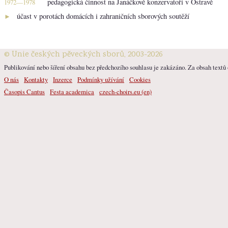
pedagogická činnost na Janáčkově konzervatoři v Ostravě
1972—1978
účast v porotách domácích i zahraničních sborových soutěží
►
© Unie českých pěveckých sborů, 2003-2026
Publikování nebo šíření obsahu bez předchozího souhlasu je zakázáno. Za obsah textů o
O nás
Kontakty
Inzerce
Podmínky užívání
Cookies
Časopis Cantus
Festa academica
czech-choirs.eu (en)