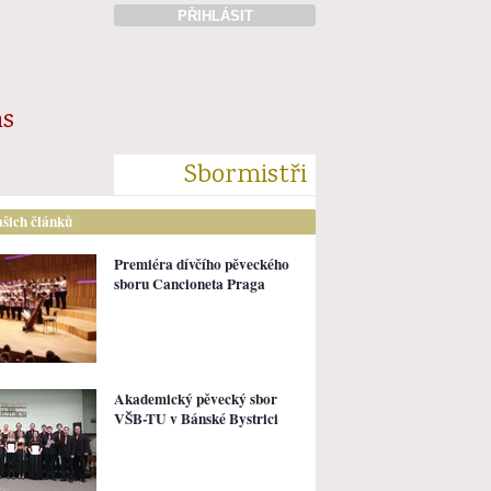
PŘIHLÁSIT
ás
Sbormistři
ašich článků
Premiéra dívčího pěveckého
sboru Cancioneta Praga
Akademický pěvecký sbor
VŠB-TU v Bánské Bystrici