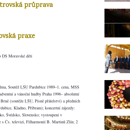
strovská průprava
ovská praxe
o
DS
Moravské děti
lma, Soutěž
LŠU
Pardubice 1989–1. cena,
MSS
adventní a vánoční hudby Praha 1996– absolutní
 Brně (soutěže
LŠU
, Písně přátelství) a předních
ardubice, Kladno, Příbram); koncertní zájezdy:
ko, Švédsko, Slovensko; vystoupení v
s Čs. televizí, Filharmonií B. Martinů Zlín; 2