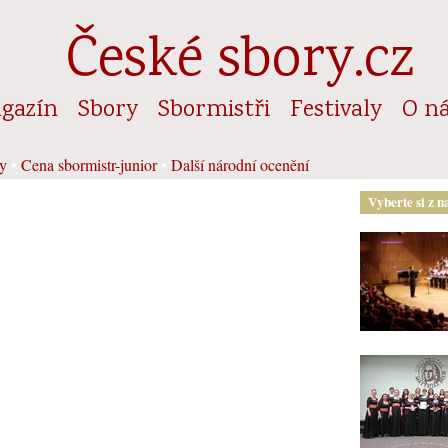
České sbory.cz
gazín
Sbory
Sbormistři
Festivaly
O n
y
•
Cena sbormistr-junior
•
Další národní ocenění
Vyberte si z n