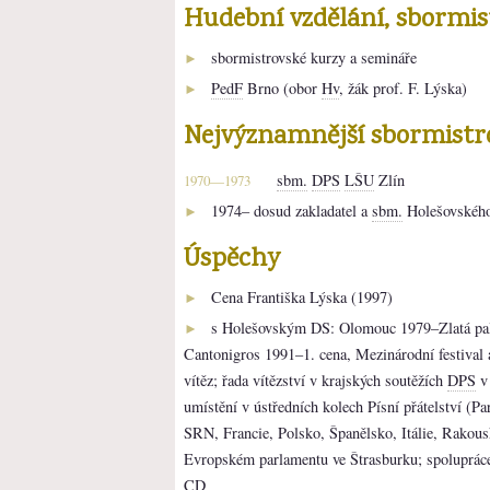
Hudební vzdělání, sbormi
sbormistrovské kurzy a semináře
►
PedF
Brno (obor
Hv
, žák prof. F. Lýska)
►
Nejvýznamnější sbormistr
sbm.
DPS
LŠU
Zlín
1970—1973
1974– dosud zakladatel a
sbm.
Holešovskéh
►
Úspěchy
Cena Františka Lýska (1997)
►
s Holešovským DS: Olomouc 1979–Zlatá pa
►
Cantonigros 1991–1. cena, Mezinárodní festival 
vítěz; řada vítězství v krajských soutěžích
DPS
v
umístění v ústředních kolech Písní přátelství (P
SRN, Francie, Polsko, Španělsko, Itálie, Rakous
Evropském parlamentu ve Štrasburku; spolupráce 
CD