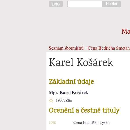
Hledat
ENG
Ma
Seznam sbormistrů
•
Cena Bedřicha Smetan
Karel Košárek
Základní údaje
Mgr. Karel Košárek
1937, Zlín
Ocenění a čestné tituly
Cena Františka Lýska
1998