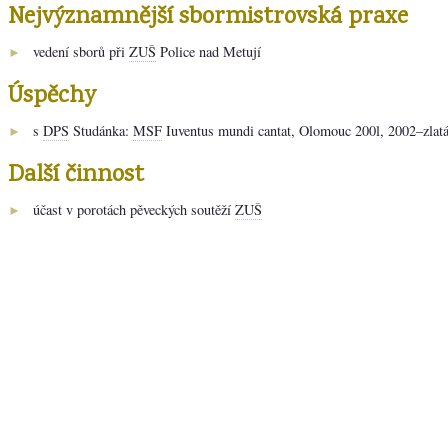
Nejvýznamnější sbormistrovská praxe
vedení sborů při
ZUŠ
Police nad Metují
►
Úspěchy
s
DPS
Studánka:
MSF
Iuventus mundi cantat, Olomouc 200l, 2002–zlatá 
►
Další činnost
účast v porotách pěveckých soutěží
ZUŠ
►