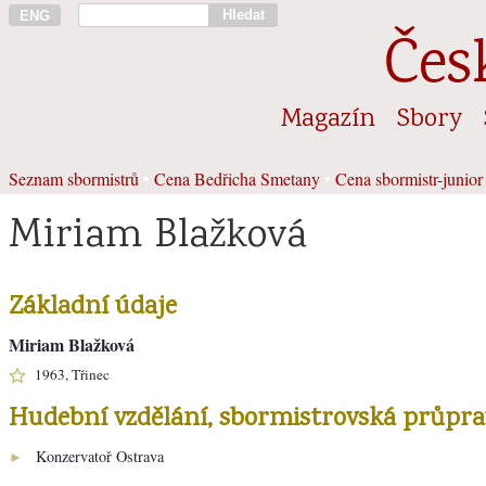
Hledat
ENG
Čes
Magazín
Sbory
Seznam sbormistrů
•
Cena Bedřicha Smetany
•
Cena sbormistr-junior
Miriam Blažková
Základní údaje
Miriam Blažková
1963, Třinec
Hudební vzdělání, sbormistrovská průpra
Konzervatoř Ostrava
►