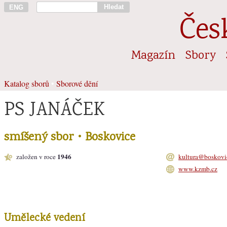
Hledat
ENG
Čes
Magazín
Sbory
Katalog sborů
•
Sborové dění
PS JANÁČEK
smíšený sbor • Boskovice
1946
založen v roce
kultura@boskovi
www.kzmb.cz
Umělecké vedení