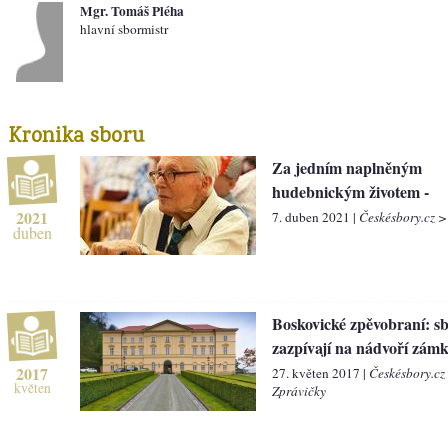
Mgr. Tomáš Pléha
hlavní sbormistr
Kronika sboru
Za jedním naplněným
hudebnickým životem -
2021
7. duben 2021 |
Českésbory.cz >
duben
Boskovické zpěvobraní: s
zazpívají na nádvoří zám
2017
27. květen 2017 |
Českésbory.cz
květen
Zprávičky