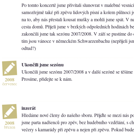
Po tomto koncertě jsme přivítali slunovrat v malebné vesnic
samozřejmě také při zpěvu lidových písní a kolem půlnoci j
na to, aby nás přestali kousat mušky a mohli jsme spát. V n
cesta domů. Přijeli jsme v brzkých odpoledních hodinách b
zakončili jsme tak sezónu 2007/2008. V září se pustíme do
tím jsou vánoce v německém Schwarzenbachu (nepřijeli js
odtud?)
Ukončili jsme sezónu
Ukončili jsme sezónu 2007/2008 a v další sezóně se těšíme
Prosíme, přidejte se k nám.
2008
červenec
inzerát
Hledáme nové členy do našeho sboru. Přijďte se mezi nás po
jsme parta nadšenců pro zpěv, bez hudebního vzdělání, s chu
2008
březen
večery s kamarády při zpěvu a nejen při zpěvu. Pokud bude