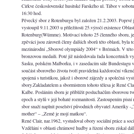
Církve československé husitské Farského ul. Tábor v sobotu
16:30 hod.
Pěvecký sbor z Rotenburgu byl založen 21.2.2003. Poprvé j
vystoupil 9.11.2003 u příležitosti 25.výročí existence Oblas
Rotenburg(Wümme). Motivací tohoto 25 členného sboru, j
zpěváci jsou zároveň členy dalších sborů této oblasti, byla t
mezinárodní „Sborové olympiády 2004“ v Brémách. V této s
bronzovou medaili. Poté již následovala řada koncertních 
Sasku, polském Malborku, i v zasedacím sále Bundestagu v
součást sborového života tvoří pravidelná každoroční víken
spojená s turistikou, jakož i sborové zájezdy a společná vys
sbory.Zakladatelem a sbormistrem tohoto tělesa je René Cla
Kalbe. Posláním sboru je přiblížit posluchačům sborovou tv
epoch a stylů v její bohaté rozmanitosti. Zastoupením písní
sbor snaží naplnit poselství původních obyvatel Ameriky -„
mother“ – „Země je mojí matkou“.
René Clair, nar.1962, vystudoval obory sociální práce a soc
Vzdělání v oblasti chrámové hudby a řízení sboru získal d