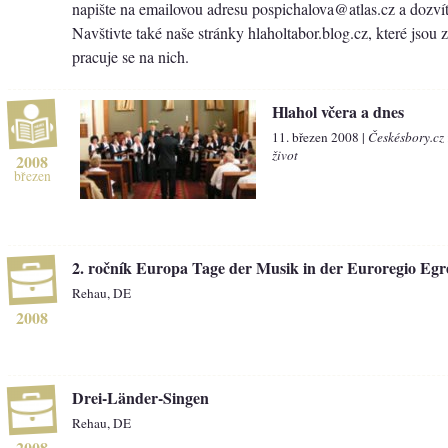
napište na emailovou adresu pospichalova@atlas.cz a dozvít
Navštivte také naše stránky hlaholtabor.blog.cz, které jsou 
pracuje se na nich.
Hlahol včera a dnes
11. březen 2008 |
Českésbory.cz
život
2008
březen
2. ročník Europa Tage der Musik in der Euroregio Egr
Rehau, DE
2008
Drei-Länder-Singen
Rehau, DE
2008