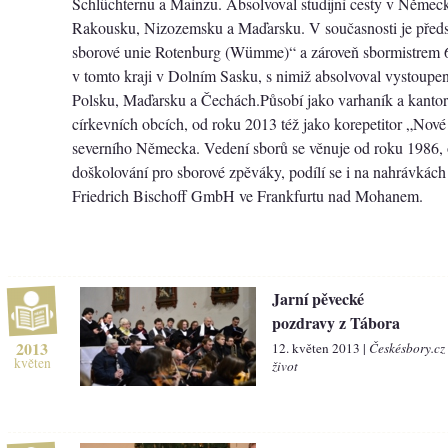
Schlüchternu a Mainzu. Absolvoval studijní cesty v Německu,
Rakousku, Nizozemsku a Maďarsku. V současnosti je před
sborové unie Rotenburg (Wümme)“ a zároveň sbormistrem 
v tomto kraji v Dolním Sasku, s nimiž absolvoval vystoupe
Polsku, Maďarsku a Čechách.Působí jako varhaník a kantor
církevních obcích, od roku 2013 též jako korepetitor „Nové
severního Německa. Vedení sborů se věnuje od roku 1986, 
doškolování pro sborové zpěváky, podílí se i na nahrávkách 
Friedrich Bischoff GmbH ve Frankfurtu nad Mohanem.
Jarní pěvecké
pozdravy z Tábora
2013
12. květen 2013 |
Českésbory.cz
květen
život