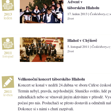
Advent v
táborském Hlaholu
2013
17. leden 2013 |
Českésbory.cz 
leden
život
Hlahol v Chýňově
5. listopad 2011 |
Českésbory.cz
život
2011
listopad
Velikonoční koncert táborského Hlaholu
Koncert se konal v neděli 24.dubna ve sboru Církve českosl
Termín nebyl, pravda, nejvhodnější. Sluníčko svítilo, lidé p
2011
květen
zahrádkách nebo se věnovali jiným aktivitám v přírodě. Vy
počasí pro nás. Posluchači se přesto dostavili a odměnili na
Dokonce si s námi s chutí zazpívali.