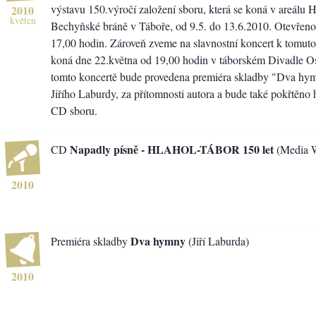
výstavu 150.výročí založení sboru, která se koná v areálu
2010
květen
Bechyňské bráně v Táboře, od 9.5. do 13.6.2010. Otevřeno
17,00 hodin. Zároveň zveme na slavnostní koncert k tomuto 
koná dne 22.května od 19,00 hodin v táborském Divadle O
tomto koncertě bude provedena premiéra skladby "Dva hym
Jiřího Laburdy, za přítomnosti autora a bude také pokřtěno 
CD sboru.
Napadly písně - HLAHOL-TÁBOR 150 let
CD
(Media 
2010
Dva hymny
Premiéra skladby
(Jiří Laburda)
2010