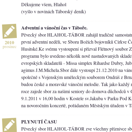
Děkujeme všem, Hlahol
(vyšlo v novinách Táborský deník)
Adventní a vánoční čas v Táboře.
Pěvecký sbor HLAHOL-TÁBOR zahájil tradičně samostat
první adventní neděli, ve Sboru Božích bojovníků Církve 
2010
prosinec
Husitské.Ke svému vystoupení si přizval Flétnový soubor 
programu bylo uvedeno několik nově nastudovaných sklad
evropských skladatelů - Missa simplex Rihardse Dubry, Jubi
agimus J.M.Michela.Sbor dále vystoupí 21.12.2010 na ván
společně s Vojenským uměleckým souborem Ondráš z Brna
budou české a moravské vánoční melodie. Tak jako každý
roce zajede sbor za našimi seniory do domova důchodců v
9.1.2011 v 16,00 hodin v Kostele sv.Jakuba v Parku Pod 
na novoročním koncertě, pořádaném Městským úřadem v T
PLYNUTÍ ČASU
Pěvecký sbor HLAHOL-TÁBOR zve všechny příznivce sbo