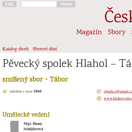
Hledat
ENG
Čes
Magazín
Sbory
Katalog sborů
•
Sborové dění
Pěvecký spolek Hlahol – T
smíšený sbor • Tábor
1860
založen v roce
chuda.z@email.c
www.hlahol-tabor
Umělecké vedení
Mgr. Hana
Schläferová