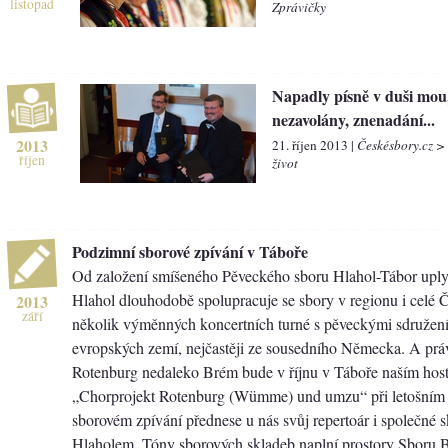
listopad
Zprávičky
Napadly písně v duši mou
nezavolány, znenadání...
2013
21. říjen 2013 |
Českésbory.cz >
říjen
život
Podzimní sborové zpívání v Táboře
Od založení smíšeného Pěveckého sboru Hlahol-Tábor uplyn
Hlahol dlouhodobě spolupracuje se sbory v regionu i celé 
2013
září
několik výměnných koncertních turné s pěveckými sdružení
evropských zemí, nejčastěji ze sousedního Německa. A prá
Rotenburg nedaleko Brém bude v říjnu v Táboře naším hos
„Chorprojekt Rotenburg (Wümme) und umzu“ při letošní
sborovém zpívání přednese u nás svůj repertoár i společné 
Hlaholem. Tóny sborových skladeb naplní prostory Sboru 