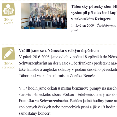
Táborský pěvecký sbor H
vystoupil při otevření kap
v rakouském Reingers
2009
květen
14. květen 2009 |
Českésbory.cz
život
Vrátili jsme se z Německa s velkým úspěchem
V pátek 20.6.2008 jsme odjeli v počtu 18 zpěváků do Ně
Schwarzenbachu an der Saale (Oberfranken) představit naše
2008
červenec
také latinské a anglické skladby v podání českého pěveckéh
Tábor pod vedením sobrmistra Zdeňka Beneše.
V 17 hodin jsme čekali u místní benzínové pumpy na našeh
starostu německého sboru Förbau - Edelweiss, který nás dov
Františka ve Schwarzenbachu. Behěm jedné hodiny jsme nac
společných českých nebo německých písní a již v 19 hodin 
samostatný koncert.