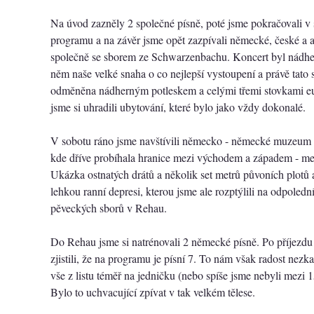
Na úvod zazněly 2 společné písně, poté jsme pokračovali 
programu a na závěr jsme opět zazpívali německé, české a a
společně se sborem ze Schwarzenbachu. Koncert byl nádher
něm naše velké snaha o co nejlepší vystoupení a právě tato 
odměněna nádherným potleskem a celými třemi stovkami eu
jsme si uhradili ubytování, které bylo jako vždy dokonalé.
V sobotu ráno jsme navštívili německo - německé muzeum 
kde dříve probíhala hranice mezi východem a západem - 
Ukázka ostnatých drátů a několik set metrů půvoních plotů 
lehkou ranní depresi, kterou jsme ale rozptýlili na odpoledn
pěveckých sborů v Rehau.
Do Rehau jsme si natrénovali 2 německé písně. Po příjezdu
zjistili, že na programu je písní 7. To nám však radost nezka
vše z listu téměř na jedničku (nebo spíše jsme nebyli mezi 
Bylo to uchvacující zpívat v tak velkém tělese.