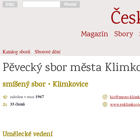
Hledat
ENG
Čes
Magazín
Sbory
Katalog sborů
•
Sborové dění
Pěvecký sbor města Klimko
smíšený sbor • Klimkovice
1967
založen v roce
kis@mesto-klimk
35 členů
www.psklimkovic
Umělecké vedení