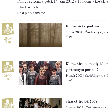
Pohřeb se koná v pátek 14. září 2012 v 15 hodin v kostele s
Klimkovicích.
Čest jeho památce.
Klimkovický podzim
5. říjen 2009 |
Českésbory.cz > 
život
2009
říjen
Klimkovice pomohly lide
postiženým povodněmi
2009
14. září 2009 |
Českésbory.cz > 
září
život
Slezský trojok 2008
9. srpen 2008 |
Českésbory.cz >