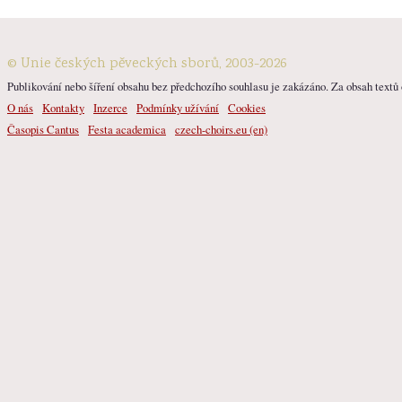
© Unie českých pěveckých sborů, 2003-2026
Publikování nebo šíření obsahu bez předchozího souhlasu je zakázáno. Za obsah textů o
O nás
Kontakty
Inzerce
Podmínky užívání
Cookies
Časopis Cantus
Festa academica
czech-choirs.eu (en)