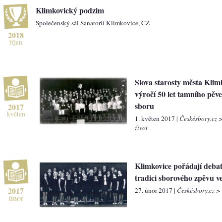
Klimkovický podzim
Společenský sál Sanatorií Klimkovice, CZ
2018
říjen
Slova starosty města Klim
výročí 50 let tamního pěv
sboru
2017
květen
1. květen 2017 |
Českésbory.cz 
život
Klimkovice pořádají deba
tradici sborového zpěvu v
2017
27. únor 2017 |
Českésbory.cz >
únor