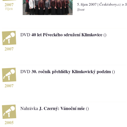
2007
5. říjen 2007 |
Českésbory.cz > 
říjen
život
40 let Pěveckého sdružení Klimkovice
DVD
()
2007
30. ročník přehlídky Klimkovický podzim
DVD
()
2007
J. Czerný: Vánoční mše
Nahrávka
()
2005