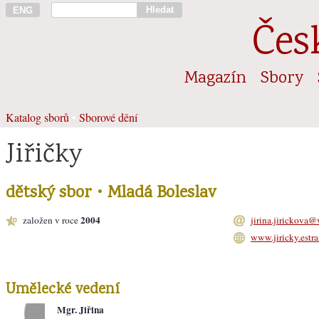
Hledat
ENG
Čes
Magazín
Sbory
Katalog sborů
•
Sborové dění
Jiřičky
dětský sbor • Mladá Boleslav
2004
založen v roce
jirina.jirickova@
www.jiricky.estr
Umělecké vedení
Mgr. Jiřina