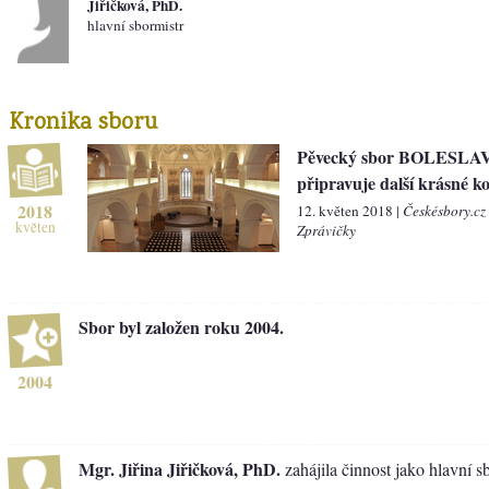
Jiřičková, PhD.
hlavní sbormistr
Kronika sboru
Pěvecký sbor BOLESLA
připravuje další krásné k
2018
12. květen 2018 |
Českésbory.cz
květen
Zprávičky
Sbor byl založen roku 2004.
2004
Mgr. Jiřina Jiřičková, PhD.
zahájila činnost jako hlavní s