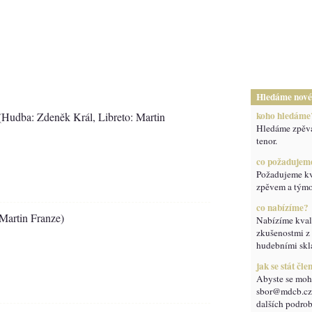
Hledáme nové
koho hledáme
Hudba: Zdeněk Král, Libreto: Martin
Hledáme zpěvák
tenor.
co požadujem
Požadujeme kv
zpěvem a tým
co nabízíme?
Martin Franze)
Nabízíme kvali
zkušenostmi z 
hudebními skla
jak se stát čl
Abyste se mohl
sbor@mdcb.cz,
dalších podro