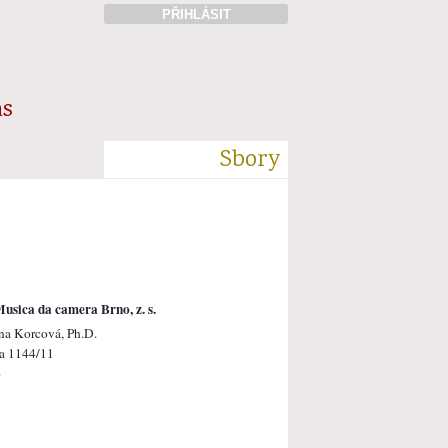
PŘIHLÁSIT
ás
Sbory
usica da camera Brno, z. s.
na Korcová, Ph.D.
a 1144/11
o