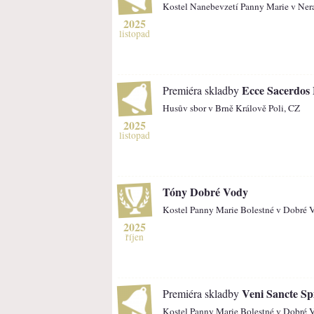
Kostel Nanebevzetí Panny Marie v Ner
2025
listopad
Ecce Sacerdos
Premiéra skladby
Husův sbor v Brně Králově Poli, CZ
2025
listopad
Tóny Dobré Vody
Kostel Panny Marie Bolestné v Dobré 
2025
říjen
Veni Sancte Spi
Premiéra skladby
Kostel Panny Marie Bolestné v Dobré 