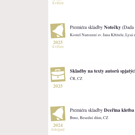
květen
Notečky
Premiéra skladby
(Dada 
Kostel Narození sv. Jana Křtitele, Lys
2025
květen
Skladby na texty autorů spjatý
ČR, CZ
2025
Dceřina kletba
Premiéra skladby
Brno, Besední dům, CZ
2024
listopad