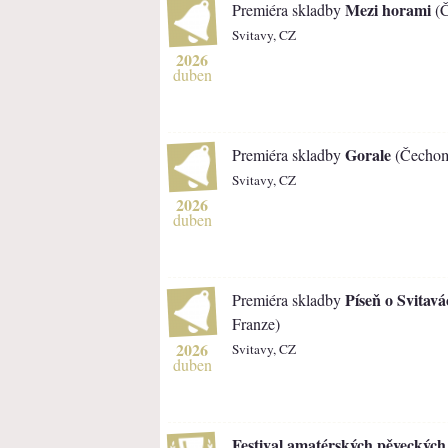
Mezi horami
Premiéra skladby
(Č
Svitavy, CZ
2026
duben
Gorale
Premiéra skladby
(Čechomo
Svitavy, CZ
2026
duben
Píseň o Svitav
Premiéra skladby
Franze)
2026
Svitavy, CZ
duben
Festival amatérských pěveckých