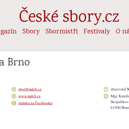
České sbory.cz
gazín
Sbory
Sbormistři
Festivaly
O n
a Brno
M
sbor@mdcb.cz
zřizovatel
www.mdcb.cz
Mgr. Kateři
Skopalíkov
stránka na Facebooku
61500 Brn