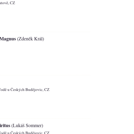
atově, CZ
 Magnus
(Zdeněk Král)
Vodě u Českých Budějovic, CZ
ritus
(Lukáš Sommer)
Vodě u Českých Budějovic, CZ