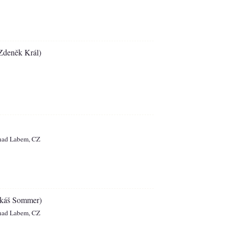
Zdeněk Král)
á nad Labem, CZ
káš Sommer)
á nad Labem, CZ