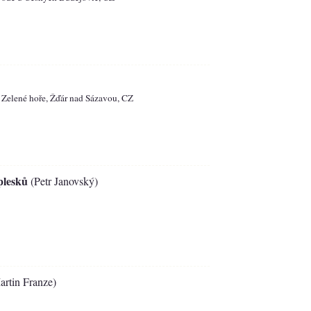
 Zelené hoře, Žďár nad Sázavou, CZ
plesků
(Petr Janovský)
rtin Franze)