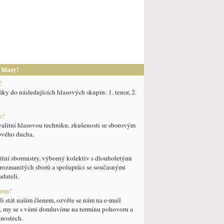
 hlasy!
?
y do následujících hlasových skupin: 1. tenor, 2.
e?
alitní hlasovou techniku, zkušenosti se sborovým
ového ducha.
tní sbormistry, výborný kolektiv s dlouholetými
rozmanitých sborů a spolupráci se současnými
dateli.
enem?
i stát naším členem, ozvěte se nám na e-mail
 my se s vámi domluvíme na termínu pohovoru a
bnostech.