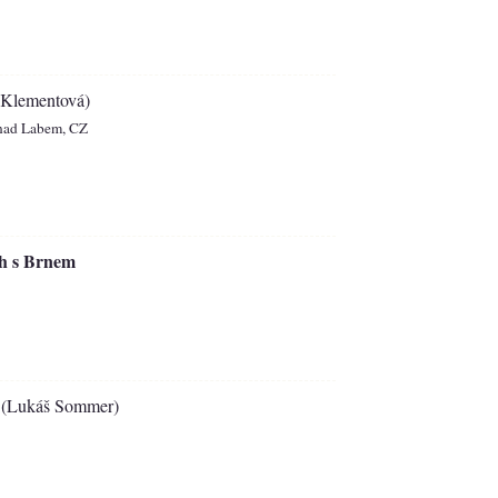
Klementová)
á nad Labem, CZ
ch s Brnem
(Lukáš Sommer)