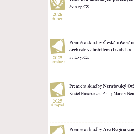
Svitavy, CZ
2026
duben
Česká mše váno
Premiéra skladby
orchestr s cimbálem
(Jakub Jan R
2025
Svitavy, CZ
prosinec
Neratovský Ot
Premiéra skladby
Kostel Nanebevzetí Panny Marie v Ner
2025
listopad
Ave Regina ca
Premiéra skladby