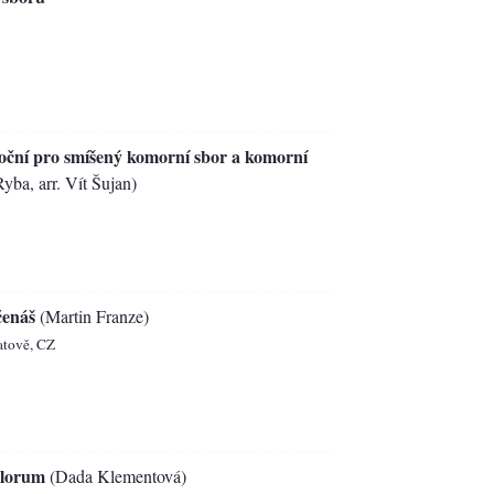
ční pro smíšený komorní sbor a komorní
yba, arr. Vít Šujan)
čenáš
(Martin Franze)
atově, CZ
elorum
(Dada Klementová)