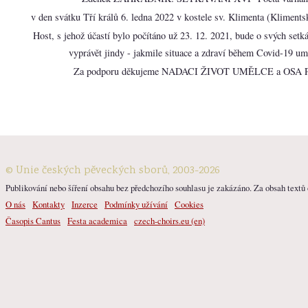
v den svátku Tří králů 6. ledna 2022 v kostele sv. Klimenta (Klimentsk
Host, s jehož účastí bylo počítáno už 23. 12. 2021, bude o svých set
vyprávět jindy - jakmile situace a zdraví během Covid-19 um
Za podporu děkujeme NADACI ŽIVOT UMĚLCE a OSA P
© Unie českých pěveckých sborů, 2003-2026
Publikování nebo šíření obsahu bez předchozího souhlasu je zakázáno. Za obsah textů o
O nás
Kontakty
Inzerce
Podmínky užívání
Cookies
Časopis Cantus
Festa academica
czech-choirs.eu (en)