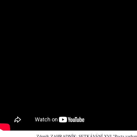
Zdeněk ZAHRADNÍK: SETKÁVÁNÍ XVI "Pocta varha