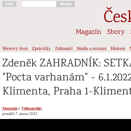
Hledat
ENG
Čes
Magazín
Sbory
Sborový život
•
Zprávičky
•
Zahraničí
•
Studie a recenze
•
Historie
•
Zdeněk ZAHRADNÍK: SETK
"Pocta varhanám" - 6.1.2022
Klimenta, Praha 1-Klimen
Magazín
>
Videoarchiv
pondělí 7. února 2022